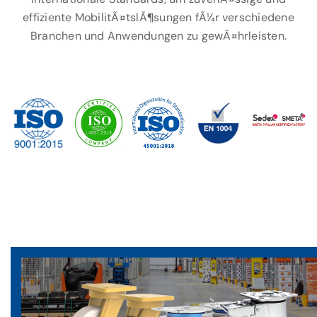
effiziente MobilitÃ¤tslÃ¶sungen fÃ¼r verschiedene
Branchen und Anwendungen zu gewÃ¤hrleisten.