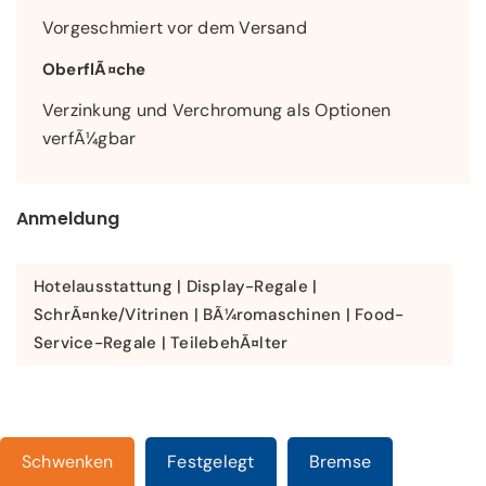
Vorgeschmiert vor dem Versand
OberflÃ¤che
Verzinkung und Verchromung als Optionen
verfÃ¼gbar
Anmeldung
Hotelausstattung | Display-Regale |
SchrÃ¤nke/Vitrinen | BÃ¼romaschinen | Food-
Service-Regale | TeilebehÃ¤lter
Schwenken
Festgelegt
Bremse