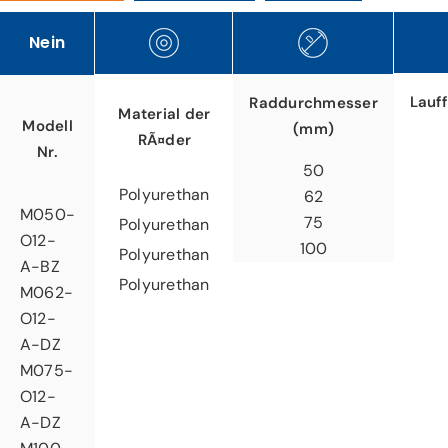
Nein
Lauf
Raddurchmesser
Material der
Modell
(mm)
RÃ¤der
Nr.
50
Polyurethan
62
M050-
75
Polyurethan
O12-
100
Polyurethan
A-BZ
Polyurethan
M062-
O12-
A-DZ
M075-
O12-
A-DZ