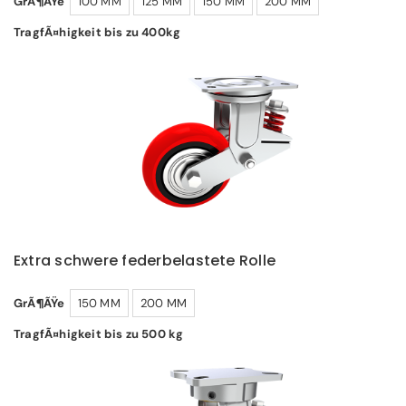
GrÃ¶ÃŸe
100 MM
125 MM
150 MM
200 MM
TragfÃ¤higkeit bis zu 400kg
Extra schwere federbelastete Rolle
GrÃ¶ÃŸe
150 MM
200 MM
TragfÃ¤higkeit bis zu 500 kg