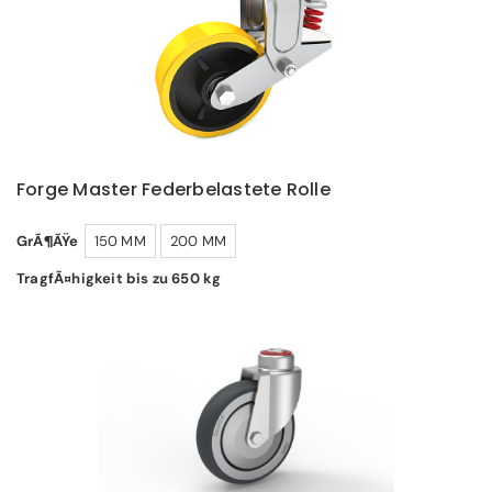
Forge Master Federbelastete Rolle
GrÃ¶ÃŸe
150 MM
200 MM
TragfÃ¤higkeit bis zu 650 kg