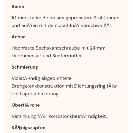
Beine
10 mm starke Beine aus gepresstem Stahl, innen
und auÃŸen mit dem JochfuÃŸ verschweiÃŸt.
Achse
Hochfeste Sechskantschraube mit 24 mm
Durchmesser und Kontermutter.
Schmierung
VollstÃ¤ndig abgedichtete
Drehgelenkkonstruktion mit Dichtungsring fÃ¼r
die Lagerschmierung.
OberflÃ¤che
Verzinkung fÃ¼r KorrosionsbestÃ¤ndigkeit.
KÃ¶nigszapfen