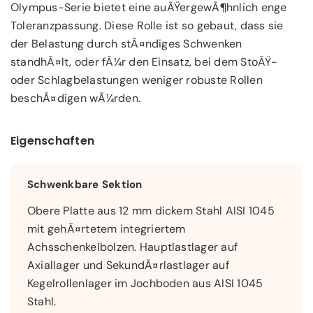
Olympus-Serie bietet eine auÃŸergewÃ¶hnlich enge
Toleranzpassung. Diese Rolle ist so gebaut, dass sie
der Belastung durch stÃ¤ndiges Schwenken
standhÃ¤lt, oder fÃ¼r den Einsatz, bei dem StoÃŸ-
oder Schlagbelastungen weniger robuste Rollen
beschÃ¤digen wÃ¼rden.
Eigenschaften
Schwenkbare Sektion
Obere Platte aus 12 mm dickem Stahl AISI 1045
mit gehÃ¤rtetem integriertem
Achsschenkelbolzen. Hauptlastlager auf
Axiallager und SekundÃ¤rlastlager auf
Kegelrollenlager im Jochboden aus AISI 1045
Stahl.