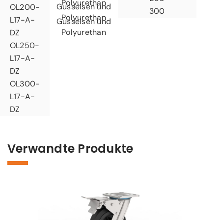
Polyurethan
Gusseisen und
OL200-
300
Polyurethan
L17-A-
Gusseisen und
Polyurethan
DZ
OL250-
L17-A-
DZ
OL300-
L17-A-
DZ
Verwandte Produkte