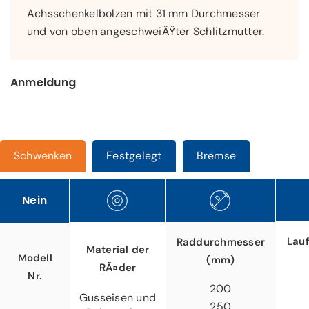
Achsschenkelbolzen mit 31 mm Durchmesser
und von oben angeschweiÃŸter Schlitzmutter.
Anmeldung
Schwenken
Festgelegt
Bremse
Nein
Lauf
Raddurchmesser
Material der
Modell
(mm)
RÃ¤der
Nr.
200
Gusseisen und
250