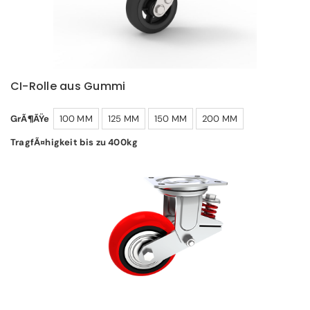
CI-Rolle aus Gummi
GrÃ¶ÃŸe
100 MM
125 MM
150 MM
200 MM
TragfÃ¤higkeit bis zu 400kg