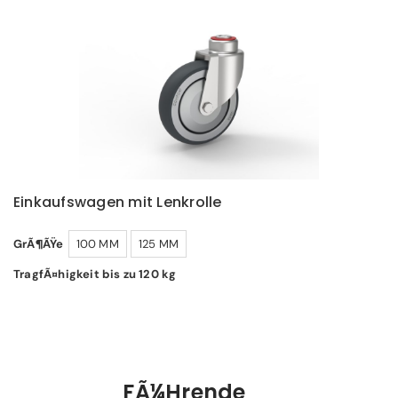
Einkaufswagen mit Lenkrolle
GrÃ¶ÃŸe
100 MM
125 MM
TragfÃ¤higkeit bis zu 120 kg
FÃ¼hrende