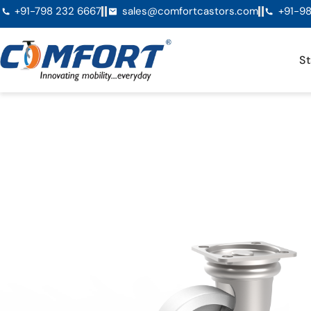
+91-798 232 6667
sales@comfortcastors.com
+91-98
St