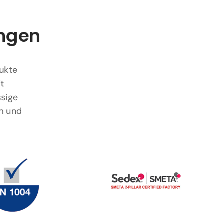
ungen
dukte
t
ssige
n und