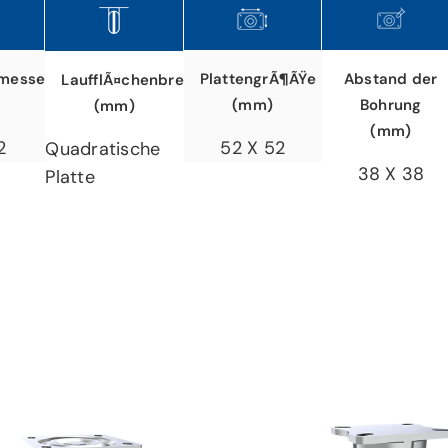
messer
PlattengrÃ¶ÃŸe
Abstand der
LaufflÃ¤chenbreite
(mm)
Bohrung
(mm)
(mm)
2
52 X 52
Quadratische
38 X 38
Platte