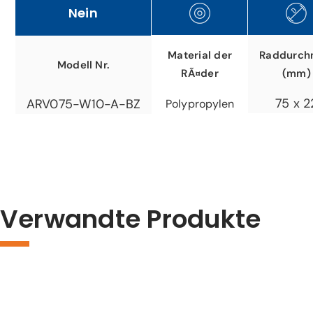
Nein
Material der
Raddurch
Modell Nr.
RÃ¤der
(mm)
75 x 2
ARV075-W10-A-BZ
Polypropylen
Verwandte Produkte