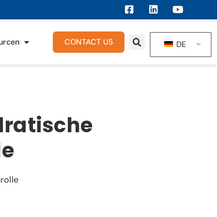
urcen
CONTACT US
DE
ratische
le
rolle