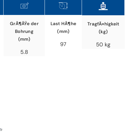
GrÃ¶ÃŸe der
Last HÃ¶he
TragfÃ¤higkeit
Bohrung
(mm)
(kg)
(mm)
97
50 kg
5.8