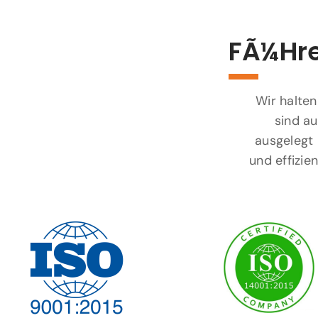
FÃ¼hre
Wir halten
sind au
ausgelegt 
und effizi