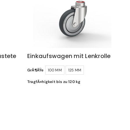
astete
Einkaufswagen mit Lenkrolle
GrÃ¶ÃŸe
100 MM
125 MM
TragfÃ¤higkeit bis zu 120 kg