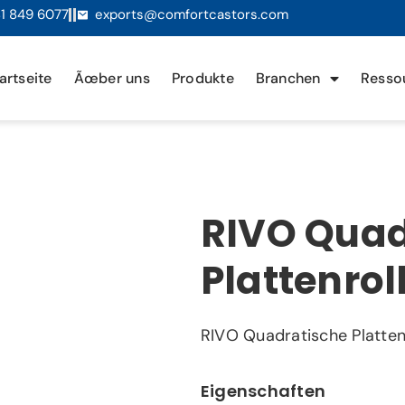
1 849 6077
exports@comfortcastors.com
artseite
Ãœber uns
Produkte
Branchen
Resso
RIVO Quad
Plattenrol
RIVO Quadratische Platten
Eigenschaften