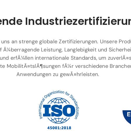
nde Industriezertifizier
 uns an strenge globale Zertifizierungen. Unsere Pro
f Ã¼berragende Leistung, Langlebigkeit und Sicherhei
und erfÃ¼llen internationale Standards, um zuverlÃ¤
ente MobilitÃ¤tslÃ¶sungen fÃ¼r verschiedene Branche
Anwendungen zu gewÃ¤hrleisten.