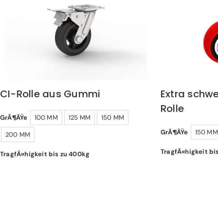
CI-Rolle aus Gummi
Extra schwe
Rolle
GrÃ¶ÃŸe
100 MM
125 MM
150 MM
GrÃ¶ÃŸe
150 MM
200 MM
TragfÃ¤higkeit bi
TragfÃ¤higkeit bis zu 400kg