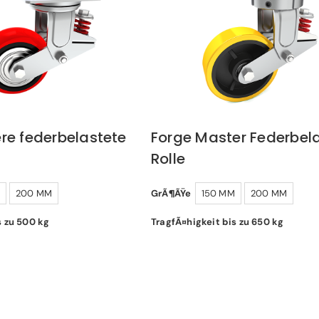
re federbelastete
Forge Master Federbel
Rolle
200 MM
GrÃ¶ÃŸe
150 MM
200 MM
s zu 500 kg
TragfÃ¤higkeit bis zu 650 kg