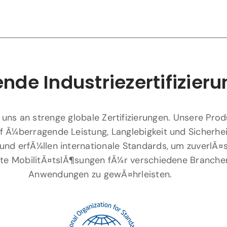
nde Industriezertifizier
 uns an strenge globale Zertifizierungen. Unsere Pro
f Ã¼berragende Leistung, Langlebigkeit und Sicherhei
und erfÃ¼llen internationale Standards, um zuverlÃ¤
ente MobilitÃ¤tslÃ¶sungen fÃ¼r verschiedene Branche
Anwendungen zu gewÃ¤hrleisten.