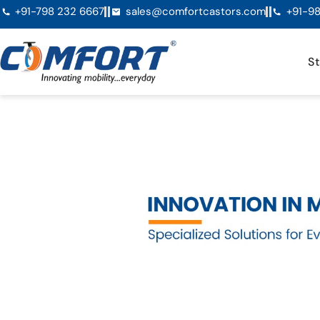
+91-798 232 6667
sales@comfortcastors.com
+91-98
St