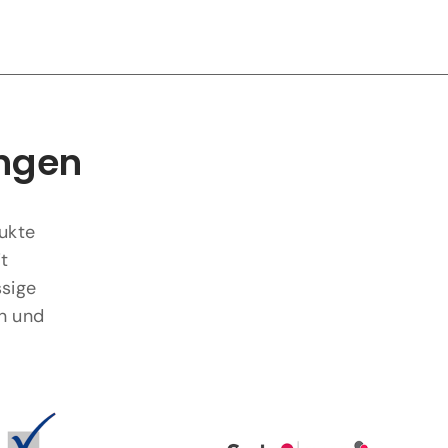
ungen
dukte
t
ssige
n und