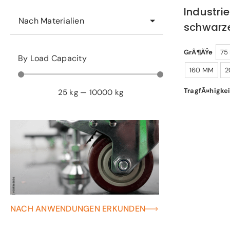
Industrie
Nach Materialien
schwar
GrÃ¶ÃŸe
75
By Load Capacity
160 MM
2
TragfÃ¤higkei
25
kg
—
10000
kg
NACH ANWENDUNGEN ERKUNDEN