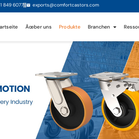
1 849 6077
exports@comfortcastors.com
artseite
Ãœber uns
Produkte
Branchen
Resso