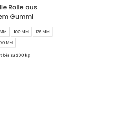
lle Rolle aus
zem Gummi
 MM
100 MM
125 MM
00 MM
t bis zu 230 kg