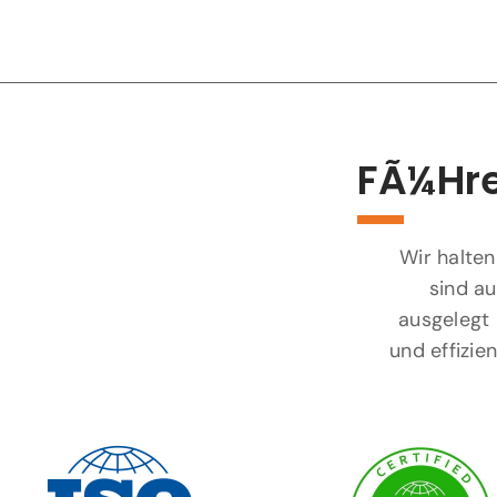
FÃ¼hre
Wir halten
sind au
ausgelegt 
und effizi