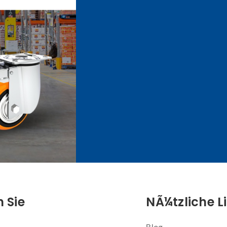
 Sie
NÃ¼tzliche L