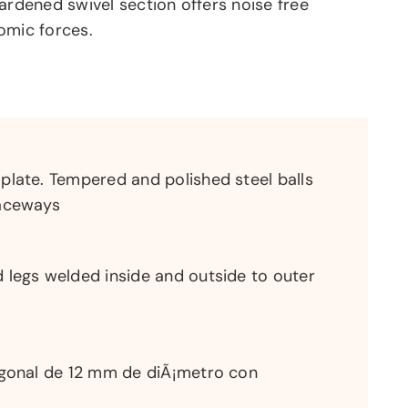
ardened swivel section offers noise free
omic forces.
plate. Tempered and polished steel balls
raceways
 legs welded inside and outside to outer
agonal de 12 mm de diÃ¡metro con