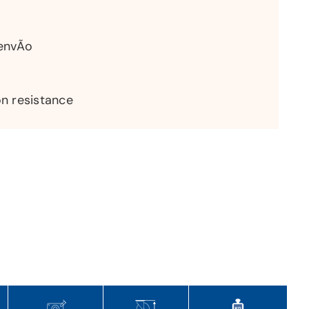
envÃ­o
on resistance