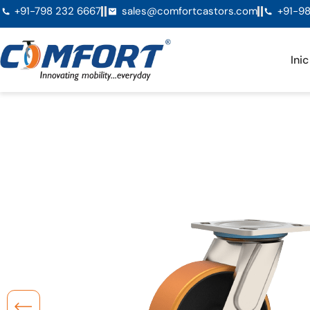
+91-798 232 6667
sales@comfortcastors.com
+91-98
Inic