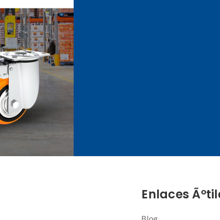
Enlaces Ãºtil
Blog