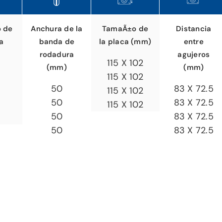
o de
TamaÃ±o de
Distancia
Anchura de la
a
la placa (mm)
entre
banda de
agujeros
rodadura
115 X 102
(mm)
(mm)
115 X 102
83 X 72.5
50
115 X 102
83 X 72.5
50
115 X 102
83 X 72.5
50
83 X 72.5
50