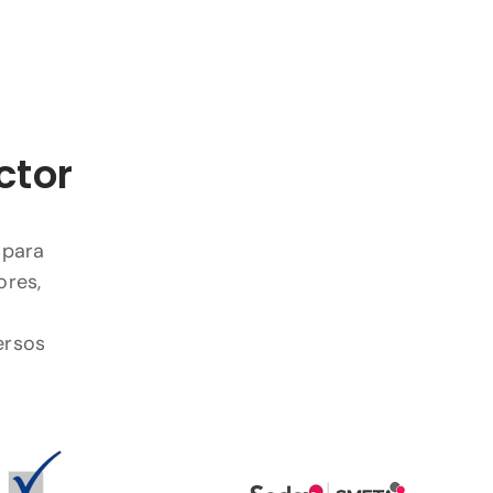
ctor
 para
ores,
ersos