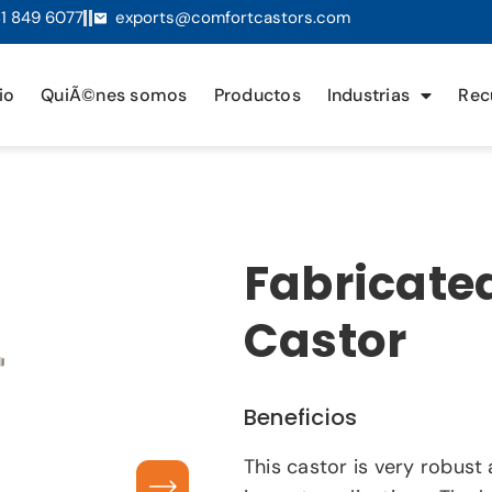
1 849 6077
exports@comfortcastors.com
io
QuiÃ©nes somos
Productos
Industrias
Rec
Fabricate
Castor
Beneficios
This castor is very robust