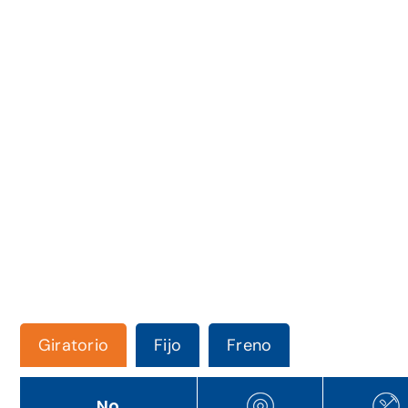
Giratorio
Fijo
Freno
No