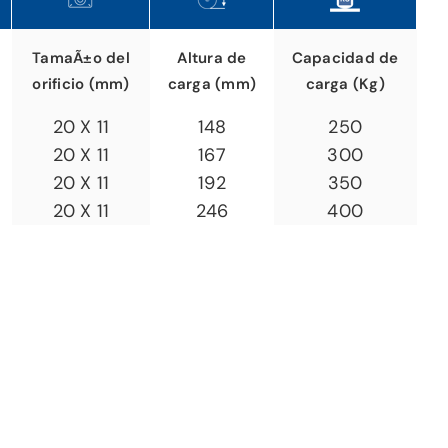
TamaÃ±o del
Altura de
Capacidad de
orificio (mm)
carga (mm)
carga (Kg)
20 X 11
148
250
20 X 11
167
300
20 X 11
192
350
20 X 11
246
400