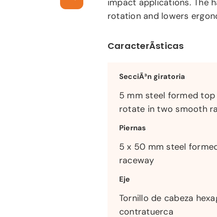
impact applications. The h
rotation and lowers ergon
CaracterÃ­sticas
SecciÃ³n giratoria
5 mm steel formed top 
rotate in two smooth 
Piernas
5 x 50 mm steel formed
raceway
Eje
Tornillo de cabeza hex
contratuerca