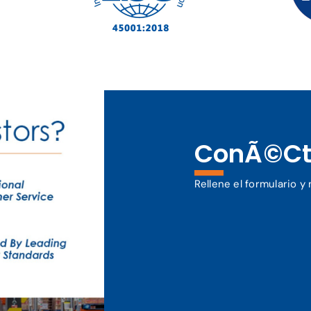
ConÃ©ct
Rellene el formulario 