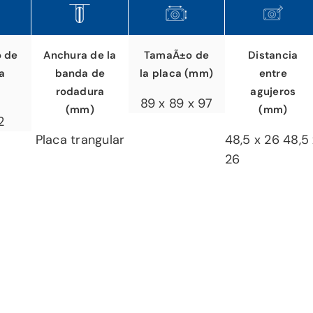
o de
TamaÃ±o de
Distancia
Anchura de la
a
la placa (mm)
entre
banda de
agujeros
rodadura
89 x 89 x 97
(mm)
(mm)
2
48,5 x 26 48,5
Placa trangular
26