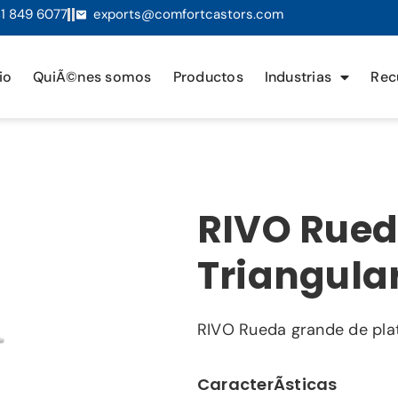
1 849 6077
exports@comfortcastors.com
io
QuiÃ©nes somos
Productos
Industrias
Rec
RIVO Rued
Triangula
RIVO Rueda grande de plat
CaracterÃ­sticas