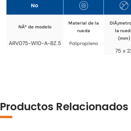
No
Material de la
DiÃ¡metr
NÂº de modelo
rueda
la rued
(mm)
ARV075-W10-A-BZ.5
Polipropileno
75 x 2
Productos Relacionados