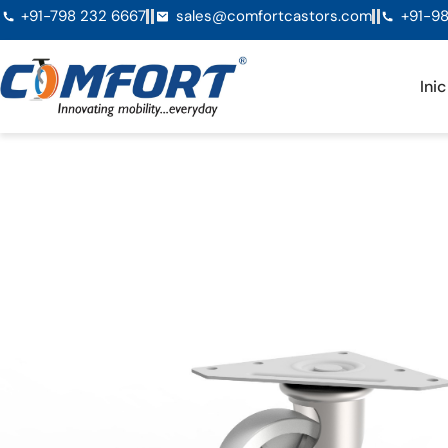
+91-798 232 6667
sales@comfortcastors.com
+91-98
Inic