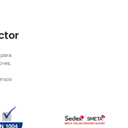
ctor
 para
ores,
ersos