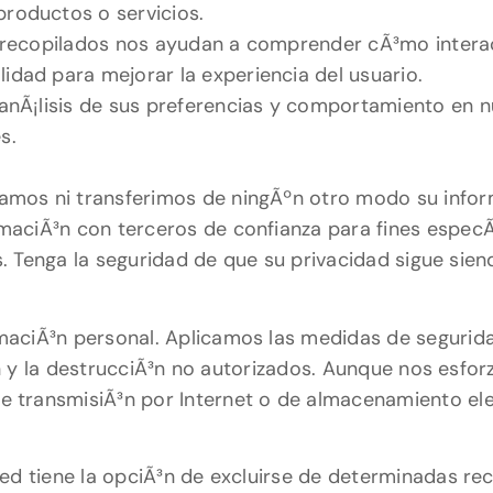
productos o servicios.
s recopilados nos ayudan a comprender cÃ³mo interac
idad para mejorar la experiencia del usuario.
 anÃ¡lisis de sus preferencias y comportamiento en 
s.
mos ni transferimos de ningÃºn otro modo su inform
ciÃ³n con terceros de confianza para fines especÃ­f
os. Tenga la seguridad de que su privacidad sigue sie
aciÃ³n personal. Aplicamos las medidas de segurida
Ã³n y la destrucciÃ³n no autorizados. Aunque nos esfo
 transmisiÃ³n por Internet o de almacenamiento ele
ted tiene la opciÃ³n de excluirse de determinadas r