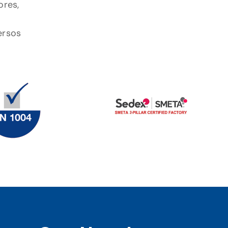
ores,
ersos