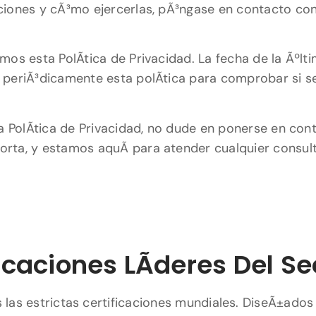
ciones y cÃ³mo ejercerlas, pÃ³ngase en contacto con
s esta PolÃ­tica de Privacidad. La fecha de la Ãºltim
 periÃ³dicamente esta polÃ­tica para comprobar si 
ta PolÃ­tica de Privacidad, no dude en ponerse en co
porta, y estamos aquÃ­ para atender cualquier consul
icaciones LÃ­deres Del Se
las estrictas certificaciones mundiales. DiseÃ±ados