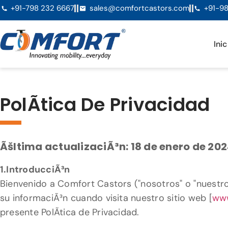
+91-798 232 6667
sales@comfortcastors.com
+91-98
Inic
PolÃ­tica De Privacidad
Ãšltima actualizaciÃ³n: 18 de enero de 20
1.IntroducciÃ³n
Bienvenido a Comfort Castors ("nosotros" o "nuestro
su informaciÃ³n cuando visita nuestro sitio web [
www
presente PolÃ­tica de Privacidad.