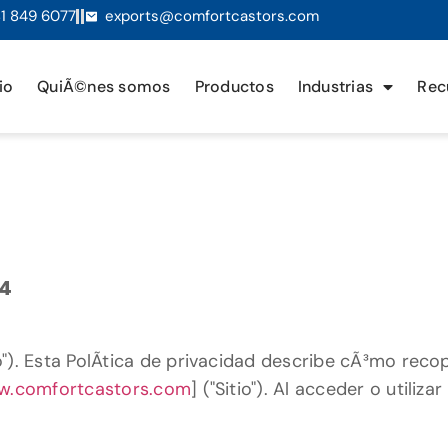
1 849 6077
exports@comfortcastors.com
io
QuiÃ©nes somos
Productos
Industrias
Rec
24
"). Esta PolÃ­tica de privacidad describe cÃ³mo rec
.comfortcastors.com
] ("Sitio"). Al acceder o utili