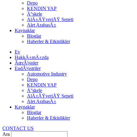
Depo
KENDIN YAP
Ä°skele
AlÄ±ÅŸveriÅŸ Sepeti
Alet ArabasÄ±
Kaynaklar
Bloglar
Haberler & Etkinlikler
Ev
HakkÄ±mÄ±zda
ÃœrÃ¼nler
EndÃ¼striler
Automotive Industry
Depo
KENDIN YAP
Ä°skele
AlÄ±ÅŸveriÅŸ Sepeti
Alet ArabasÄ±
Kaynaklar
Bloglar
Haberler & Etkinlikler
CONTACT US
Ara