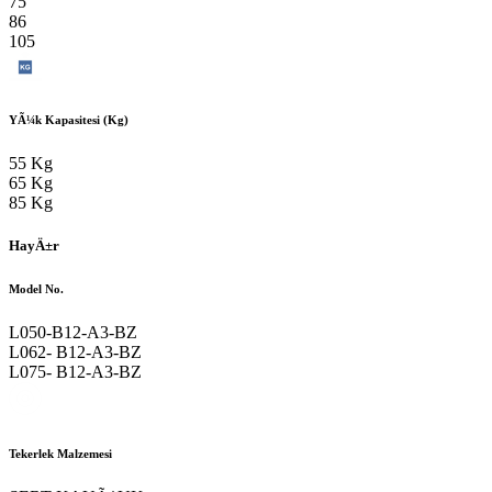
75
86
105
YÃ¼k Kapasitesi (Kg)
55 Kg
65 Kg
85 Kg
HayÄ±r
Model No.
L050-B12-A3-BZ
L062- B12-A3-BZ
L075- B12-A3-BZ
Tekerlek Malzemesi