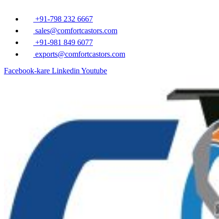
Ä°Ã§eriÄŸe
atla
+91-798 232 6667
sales@comfortcastors.com
+91-981 849 6077
exports@comfortcastors.com
Facebook-kare
Linkedin
Youtube