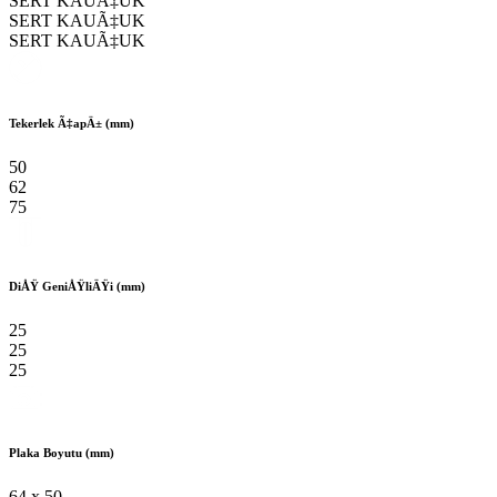
SERT KAUÃ‡UK
SERT KAUÃ‡UK
SERT KAUÃ‡UK
Tekerlek Ã‡apÄ± (mm)
50
62
75
DiÅŸ GeniÅŸliÄŸi (mm)
25
25
25
Plaka Boyutu (mm)
64 x 50