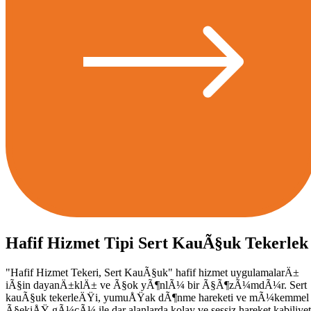
Hafif Hizmet Tipi Sert KauÃ§uk Tekerlek
"Hafif Hizmet Tekeri, Sert KauÃ§uk" hafif hizmet uygulamalarÄ±
iÃ§in dayanÄ±klÄ± ve Ã§ok yÃ¶nlÃ¼ bir Ã§Ã¶zÃ¼mdÃ¼r. Sert
kauÃ§uk tekerleÄŸi, yumuÅŸak dÃ¶nme hareketi ve mÃ¼kemmel
Ã§ekiÅŸ gÃ¼cÃ¼ ile dar alanlarda kolay ve sessiz hareket kabiliyet