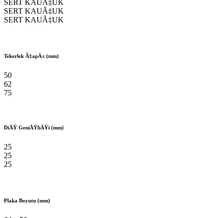
SERT KAUÃ‡UK
SERT KAUÃ‡UK
SERT KAUÃ‡UK
Tekerlek Ã‡apÄ± (mm)
50
62
75
DiÅŸ GeniÅŸliÄŸi (mm)
25
25
25
Plaka Boyutu (mm)