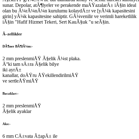
sunar. Depolar, atÃ¶lyeler ve perakende maÄŸazalarÄ± iÃ§in ideal
olan bu Ã¼rÃ¼nÃ¼n kurulumu kolaydÄ±r ve [yÃ¼k kapasitesini
girin] yÃ¼k kapasitesine sahiptir. GÃ¼venilir ve verimli hareketlilik
iÃ§in "Hafif Hizmet Tekeri, Sert KauÃ§uk "u seÃ§in.
Ã–zellikler
DÃ¶ner BÃ¶lÃ¼m:-
2 mm preslenmiÅŸ Ã§elik Ã¼st plaka.
Ä°ki tam sÄ±ra Ã§elik bilye
iki ayrÄ±
kanallar, doÄŸru ÅŸekillendirilmiÅŸ
ve sertleÅŸmiÅŸ
Bacaklar:-
2 mm preslenmiÅŸ
Ã§elik ayaklar
Aks:-
6 mm CÄ±vata Ã‡apÄ± ile