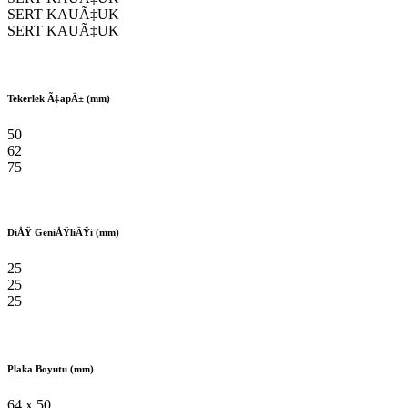
SERT KAUÃ‡UK
SERT KAUÃ‡UK
Tekerlek Ã‡apÄ± (mm)
50
62
75
DiÅŸ GeniÅŸliÄŸi (mm)
25
25
25
Plaka Boyutu (mm)
64 x 50