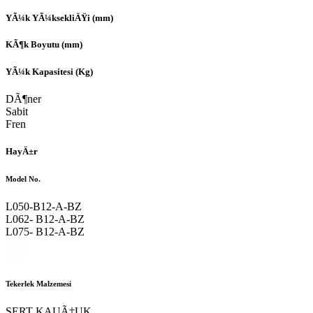
YÃ¼k YÃ¼ksekliÄŸi (mm)
KÃ¶k Boyutu (mm)
YÃ¼k Kapasitesi (Kg)
DÃ¶ner
Sabit
Fren
HayÄ±r
Model No.
L050-B12-A-BZ
L062- B12-A-BZ
L075- B12-A-BZ
Tekerlek Malzemesi
SERT KAUÃ‡UK