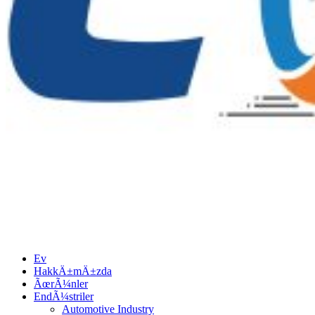
Ev
HakkÄ±mÄ±zda
ÃœrÃ¼nler
EndÃ¼striler
Automotive Industry