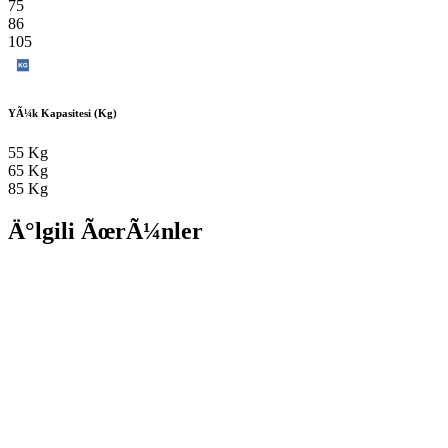
75
86
105
YÃ¼k Kapasitesi (Kg)
55 Kg
65 Kg
85 Kg
Ä°lgili ÃœrÃ¼nler