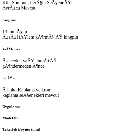
Kilit Somunu, PerÃ§in SeÃ§eneÄŸi
AyrÄ±ca Mevcut
Kingpin:-
13 mm Ã§ap
Ä±sÄ±l iÅŸlem gÃ¶rmÃ¼ÅŸ kingpin
YaÄŸlama:-
Ã–nceden yaÄŸlanmÄ±ÅŸ
gÃ¶ndermeden Ã¶nce
BitiÅŸ:-
Ã‡inko Kaplama ve krom
kaplama seÃ§enekleri mevcut
Uygulama
Model No.
Tekerlek Boyutu (mm)