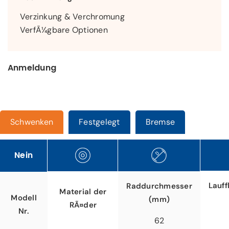
Verzinkung & Verchromung
VerfÃ¼gbare Optionen
Anmeldung
Schwenken
Festgelegt
Bremse
Nein
Lauff
Raddurchmesser
Material der
Modell
(mm)
RÃ¤der
Nr.
62