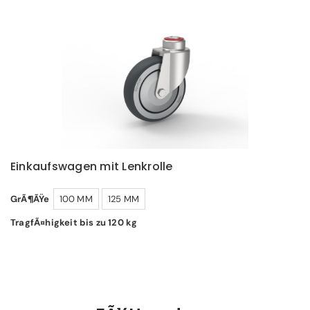
Einkaufswagen mit Lenkrolle
GrÃ¶ÃŸe
100 MM
125 MM
TragfÃ¤higkeit bis zu 120 kg