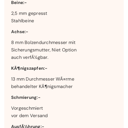
Beine:-
2,5 mm gepresst
Stahlbeine
Achse:-
8 mm Bolzendurchmesser mit
Sicherungsmutter, Niet Option
auch verfÃ¼gbar.
KÃ¶nigszapfen:-
13 mm Durchmesser WÃ¤rme
behandelter KÃ¶nigsmacher
Schmierung:-
Vorgeschmiert
vor dem Versand
AusfÃ¼hrung:-