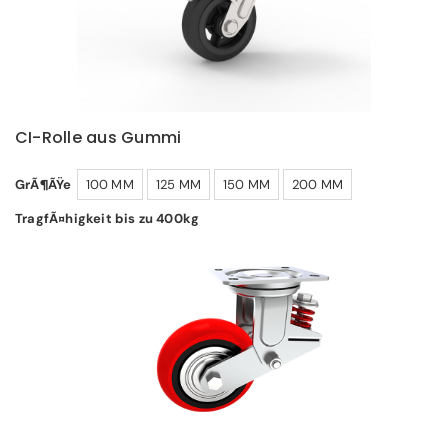
CI-Rolle aus Gummi
GrÃ¶ÃŸe
100 MM
125 MM
150 MM
200 MM
TragfÃ¤higkeit bis zu 400kg