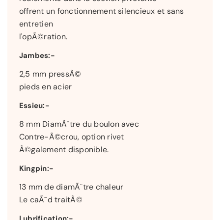
offrent un fonctionnement silencieux et sans
entretien
l'opÃ©ration.
Jambes:-
2,5 mm pressÃ©
pieds en acier
Essieu:-
8 mm DiamÃ¨tre du boulon avec
Contre-Ã©crou, option rivet
Ã©galement disponible.
Kingpin:-
13 mm de diamÃ¨tre chaleur
Le caÃ¯d traitÃ©
Lubrification:-