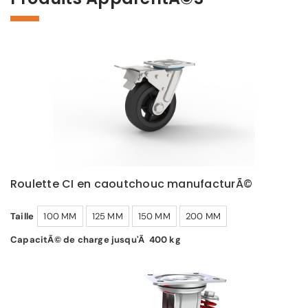
Roulette CI en caoutchouc manufacturÃ©
Taille
100 MM
125 MM
150 MM
200 MM
CapacitÃ© de charge jusqu'Ã 400 kg