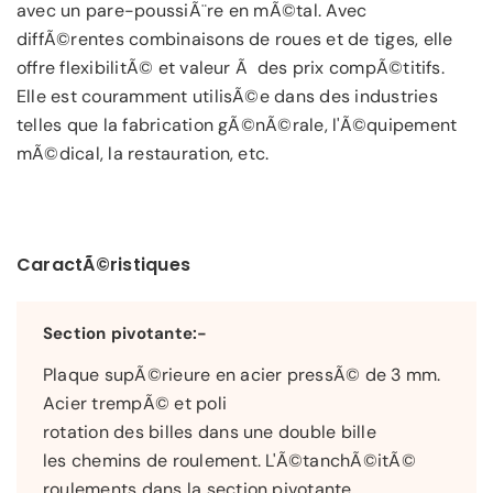
avec un pare-poussiÃ¨re en mÃ©tal. Avec
diffÃ©rentes combinaisons de roues et de tiges, elle
offre flexibilitÃ© et valeur Ã des prix compÃ©titifs.
Elle est couramment utilisÃ©e dans des industries
telles que la fabrication gÃ©nÃ©rale, l'Ã©quipement
mÃ©dical, la restauration, etc.
CaractÃ©ristiques
Section pivotante:-
Plaque supÃ©rieure en acier pressÃ© de 3 mm.
Acier trempÃ© et poli
rotation des billes dans une double bille
les chemins de roulement. L'Ã©tanchÃ©itÃ©
roulements dans la section pivotante