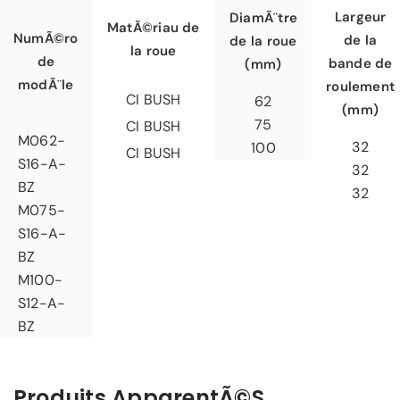
Largeur
DiamÃ¨tre
MatÃ©riau de
NumÃ©ro
de la
de la roue
la roue
de
bande de
(mm)
modÃ¨le
roulement
CI BUSH
62
(mm)
75
CI BUSH
M062-
32
100
CI BUSH
S16-A-
32
BZ
32
M075-
S16-A-
BZ
M100-
S12-A-
BZ
Produits ApparentÃ©s