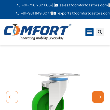
+91-798 232 6667
sales@comfortcastors.com
+91-981 849 6077
exports@comfortcastors.co
Ã€ propos de nous