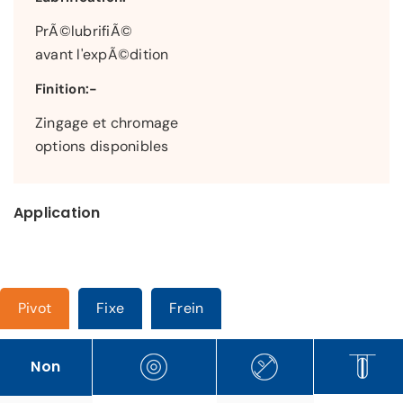
PrÃ©lubrifiÃ©
avant l'expÃ©dition
Finition:-
Zingage et chromage
options disponibles
Application
Pivot
Fixe
Frein
Non