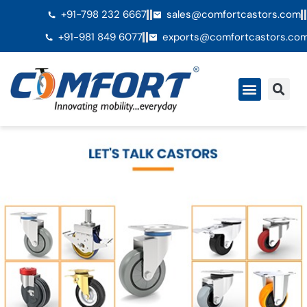
+91-798 232 6667
sales@comfortcastors.com
+91-981 849 6077
exports@comfortcastors.co