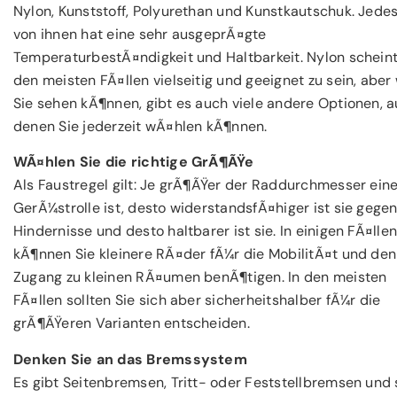
Nylon, Kunststoff, Polyurethan und Kunstkautschuk. Jede
von ihnen hat eine sehr ausgeprÃ¤gte
TemperaturbestÃ¤ndigkeit und Haltbarkeit. Nylon scheint
den meisten FÃ¤llen vielseitig und geeignet zu sein, aber
Sie sehen kÃ¶nnen, gibt es auch viele andere Optionen, a
denen Sie jederzeit wÃ¤hlen kÃ¶nnen.
WÃ¤hlen Sie die richtige GrÃ¶ÃŸe
Als Faustregel gilt: Je grÃ¶ÃŸer der Raddurchmesser eine
GerÃ¼strolle ist, desto widerstandsfÃ¤higer ist sie gege
Hindernisse und desto haltbarer ist sie. In einigen FÃ¤lle
kÃ¶nnen Sie kleinere RÃ¤der fÃ¼r die MobilitÃ¤t und den
Zugang zu kleinen RÃ¤umen benÃ¶tigen. In den meisten
FÃ¤llen sollten Sie sich aber sicherheitshalber fÃ¼r die
grÃ¶ÃŸeren Varianten entscheiden.
Denken Sie an das Bremssystem
Es gibt Seitenbremsen, Tritt- oder Feststellbremsen und 