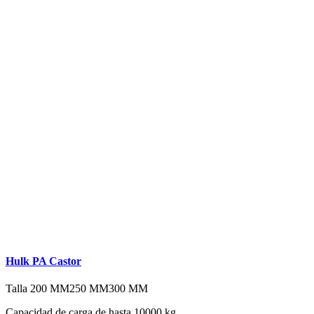
Hulk PA Castor
Talla
200 MM
250 MM
300 MM
Capacidad de carga de hasta 10000 kg