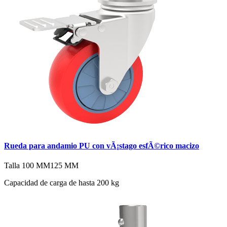
Rueda para andamio PU con vÃ¡stago esfÃ©rico macizo
Talla
100 MM
125 MM
Capacidad de carga de hasta 200 kg