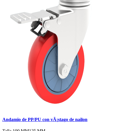
Andamio de PP/PU con vÃ¡stago de nailon
Talla
100 MM
125 MM