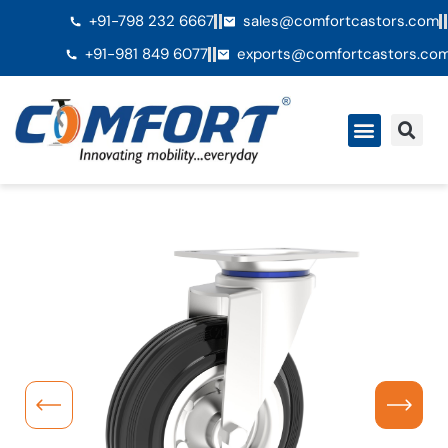
+91-798 232 6667
sales@comfortcastors.com
+91-981 849 6077
exports@comfortcastors.co