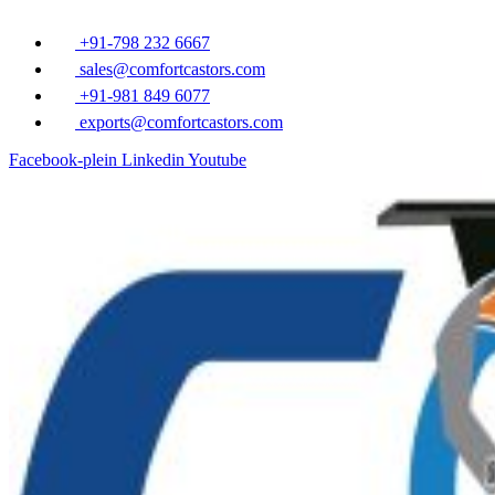
Overslaan
naar
+91-798 232 6667
inhoud
sales@comfortcastors.com
+91-981 849 6077
exports@comfortcastors.com
Facebook-plein
Linkedin
Youtube