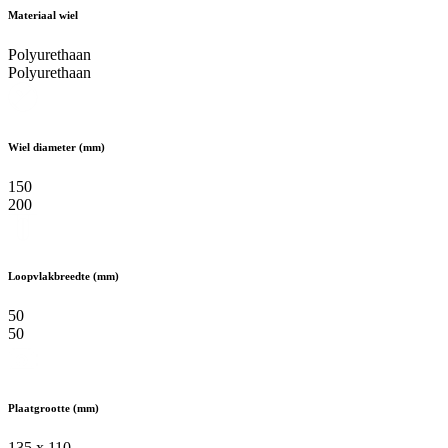
Materiaal wiel
Polyurethaan
Polyurethaan
Wiel diameter (mm)
150
200
Loopvlakbreedte (mm)
50
50
Plaatgrootte (mm)
135 x 110