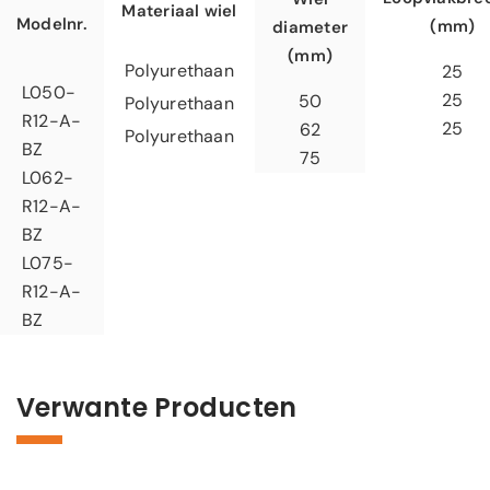
Materiaal wiel
Modelnr.
(mm)
diameter
(mm)
Polyurethaan
25
L050-
25
50
Polyurethaan
R12-A-
25
62
Polyurethaan
BZ
75
L062-
R12-A-
BZ
L075-
R12-A-
BZ
Verwante Producten