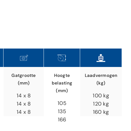
Gatgrootte
Hoogte
Laadvermogen
(mm)
belasting
(kg)
(mm)
14 x 8
100 kg
105
14 x 8
120 kg
135
14 x 8
160 kg
166