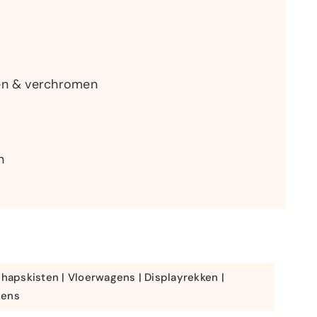
ken & verchromen
n
chapskisten | Vloerwagens | Displayrekken |
gens