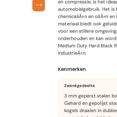
en compressie, is het idea
automobielgebruik. Het i
chemicaliÃ«n en oliÃ«n en 
materiaal biedt ook geluid
voor een stillere omgeving.
onderhouden en kan worde
Medium Duty Hard Black R
industrieÃ«n.
Kenmerken
Zwenkgedeelte
3 mm geperst stalen bo
Gehard en gepolijst sta
kogels draaien in dubbe