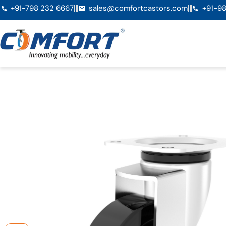
+91-798 232 6667
sales@comfortcastors.com
+91-98