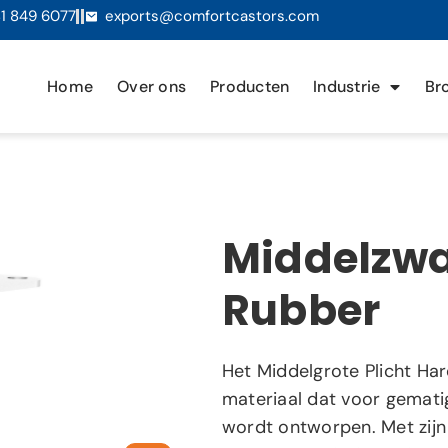
1 849 6077
exports@comfortcastors.com
Home
Over ons
Producten
Industrie
Br
Middelzwa
Rubber
Het Middelgrote Plicht Ha
materiaal dat voor gemat
wordt ontworpen. Met zijn