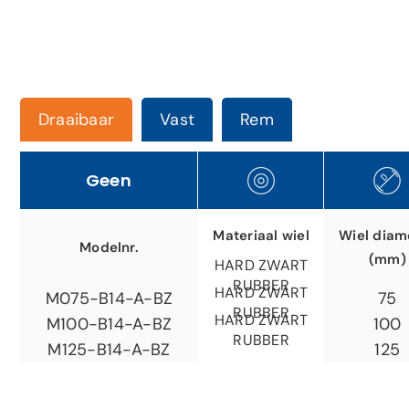
Draaibaar
Vast
Rem
Geen
Materiaal wiel
Wiel diam
Modelnr.
(mm)
HARD ZWART
RUBBER
HARD ZWART
75
M075-B14-A-BZ
RUBBER
HARD ZWART
100
M100-B14-A-BZ
RUBBER
125
M125-B14-A-BZ