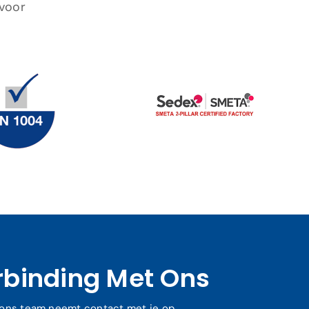
 voor
binding Met Ons
n ons team neemt contact met je op