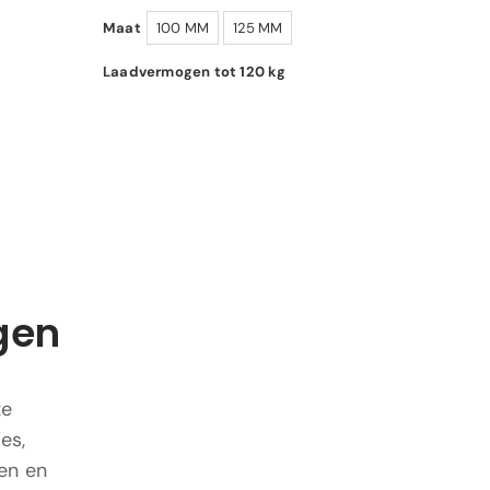
Maat
100 MM
125 MM
Laadvermogen tot 120 kg
gen
ze
es,
en en