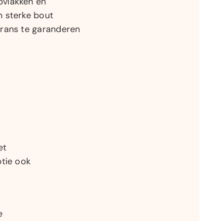
vlakken en
 sterke bout
rans te garanderen
et
ptie ook
e