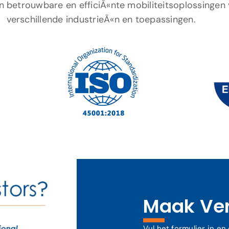
 betrouwbare en efficiÃ«nte mobiliteitsoplossingen
verschillende industrieÃ«n en toepassingen.
Maak Ver
Vul het formulier in e