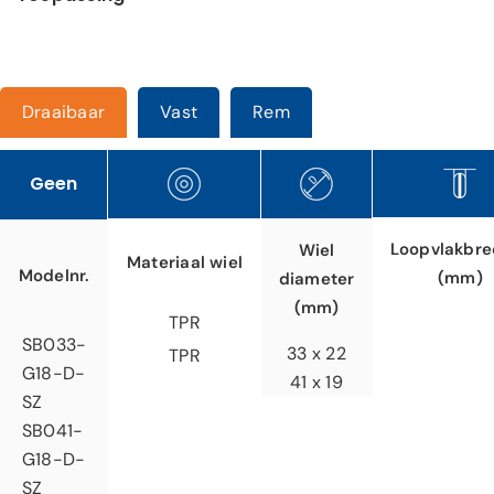
Draaibaar
Vast
Rem
Geen
Loopvlakbre
Wiel
Materiaal wiel
Modelnr.
(mm)
diameter
(mm)
TPR
SB033-
33 x 22
TPR
G18-D-
41 x 19
SZ
SB041-
G18-D-
SZ