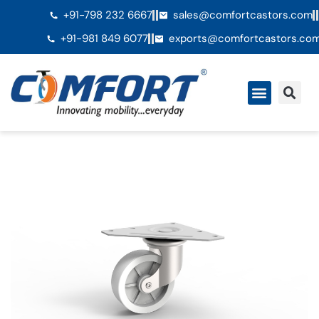
+91-798 232 6667
sales@comfortcastors.com
+91-981 849 6077
exports@comfortcastors.co
QuiÃ©nes somos