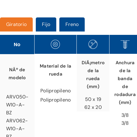
Giratorio
Fijo
Freno
No
Anchura
DiÃ¡metro
Material de la
NÂº de
de la
de la
rueda
modelo
banda
rueda
de
(mm)
Polipropileno
rodadura
ARV050-
50 x 19
Polipropileno
(mm)
W10-A-
62 x 20
BZ
3/8
ARV062-
3/8
W10-A-
BZ