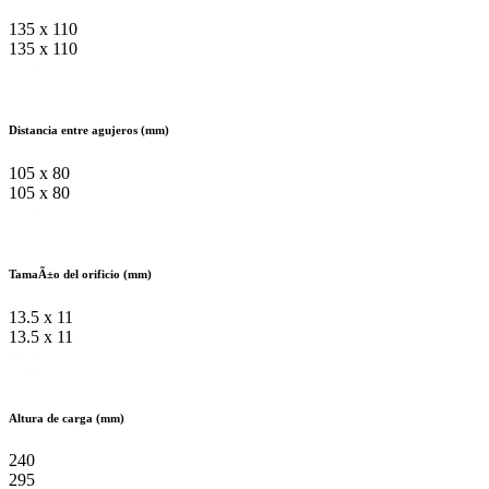
135 x 110
135 x 110
Distancia entre agujeros (mm)
105 x 80
105 x 80
TamaÃ±o del orificio (mm)
13.5 x 11
13.5 x 11
Altura de carga (mm)
240
295