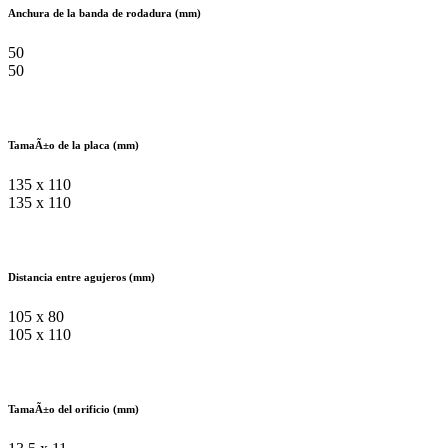
Anchura de la banda de rodadura (mm)
50
50
TamaÃ±o de la placa (mm)
135 x 110
135 x 110
Distancia entre agujeros (mm)
105 x 80
105 x 110
TamaÃ±o del orificio (mm)