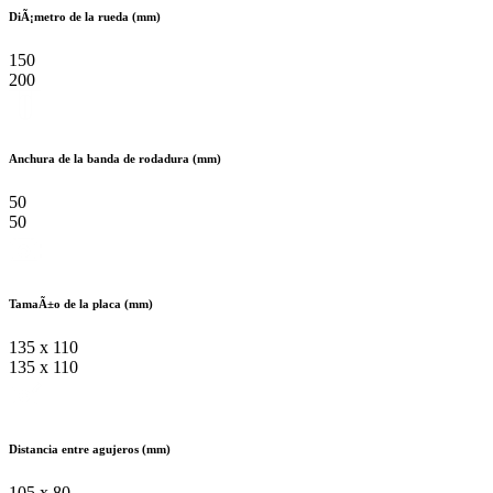
DiÃ¡metro de la rueda (mm)
150
200
Anchura de la banda de rodadura (mm)
50
50
TamaÃ±o de la placa (mm)
135 x 110
135 x 110
Distancia entre agujeros (mm)
105 x 80