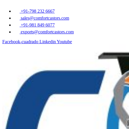
Ir
al
+91-798 232 6667
contenido
sales@comfortcastors.com
+91-981 849 6077
exports@comfortcastors.com
Facebook-cuadrado
Linkedin
Youtube