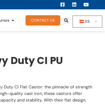
ursos
CONTACT US
ES
y Duty CI PU
y Duty CI Flat Castor: the pinnacle of strength
high-quality cast iron, these castors offer
pacity and stability. With their flat design,