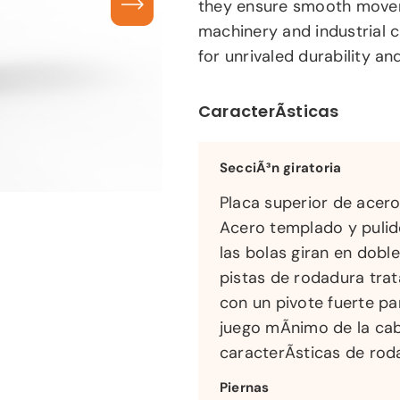
they ensure smooth movem
machinery and industrial c
for unrivaled durability a
CaracterÃ­sticas
SecciÃ³n giratoria
Placa superior de acer
Acero templado y puli
las bolas giran en doble
pistas de rodadura tra
con un pivote fuerte pa
juego mÃ­nimo de la cab
caracterÃ­sticas de ro
Piernas