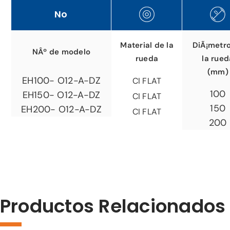
No
Material de la
DiÃ¡metr
NÂº de modelo
rueda
la rued
(mm)
EH100- O12-A-DZ
CI FLAT
100
EH150- O12-A-DZ
CI FLAT
150
EH200- O12-A-DZ
CI FLAT
200
Productos Relacionados