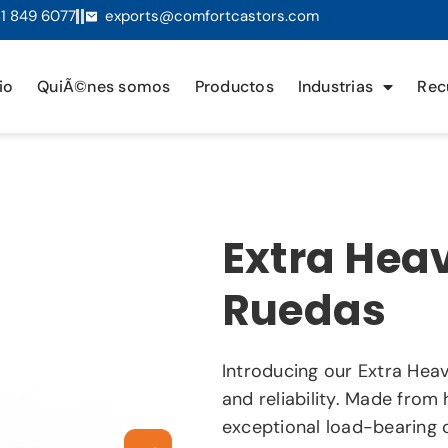
1 849 6077
exports@comfortcastors.com
io
QuiÃ©nes somos
Productos
Industrias
Rec
Extra Heav
Ruedas
Introducing our Extra Heav
and reliability. Made from 
exceptional load-bearing ca