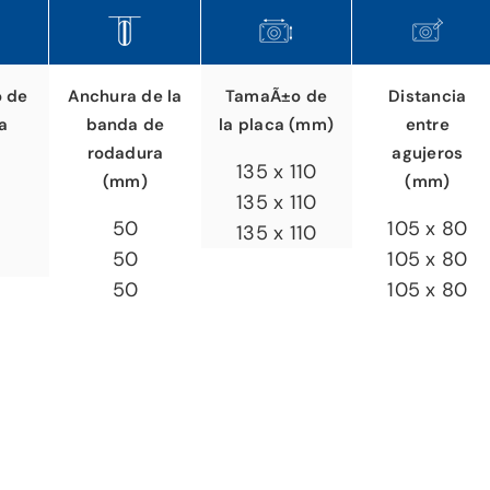
o de
TamaÃ±o de
Distancia
Anchura de la
a
la placa (mm)
entre
banda de
agujeros
rodadura
135 x 110
(mm)
(mm)
135 x 110
105 x 80
50
135 x 110
105 x 80
50
105 x 80
50