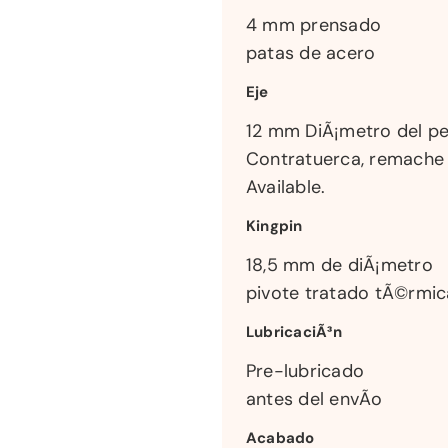
4 mm prensado
patas de acero
Eje
12 mm DiÃ¡metro del p
Contratuerca, remache
Available.
Kingpin
18,5 mm de diÃ¡metro
pivote tratado tÃ©rmi
LubricaciÃ³n
Pre-lubricado
antes del envÃ­o
Acabado