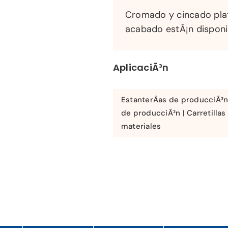
Cromado y cincado pl
acabado estÃ¡n disponi
AplicaciÃ³n
EstanterÃ­as de producciÃ³n
de producciÃ³n | Carretillas
materiales