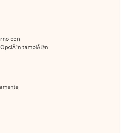
erno con
 OpciÃ³n tambiÃ©n
camente