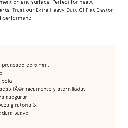
ent on any surface. Perfect for heavy
arts. Trust our Extra Heavy Duty CI Flat Castor
nd performanc
o prensado de 5 mm.
do
 bola
tadas tÃ©rmicamente y atornilladas
ra asegurar
eza giratoria &
dadura suave