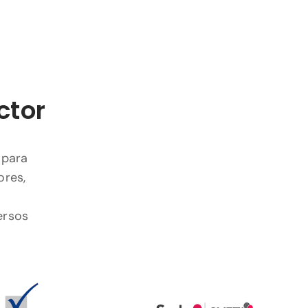
ctor
 para
ores,
ersos