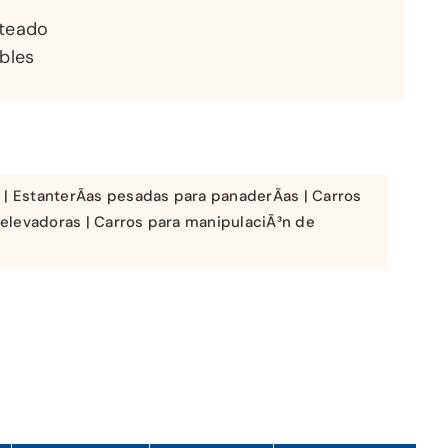
ateado
bles
 | EstanterÃ­as pesadas para panaderÃ­as | Carros
 elevadoras | Carros para manipulaciÃ³n de