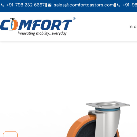
+91-798 232 6667
sales@comfortcastors.com
+91-98
Inic