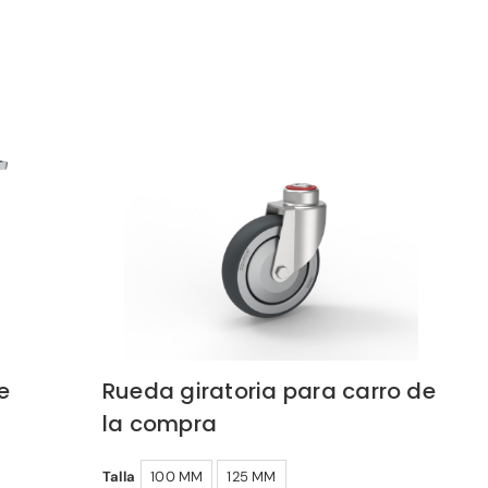
e
Rueda giratoria para carro de
la compra
Talla
100 MM
125 MM