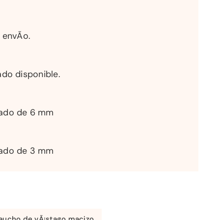
 envÃ­o.
do disponible.
sado de 6 mm
sado de 3 mm
aucho de vÃ¡stago macizo