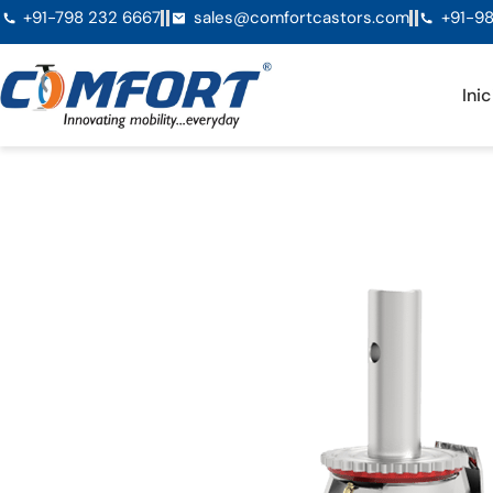
+91-798 232 6667
sales@comfortcastors.com
+91-98
Inic