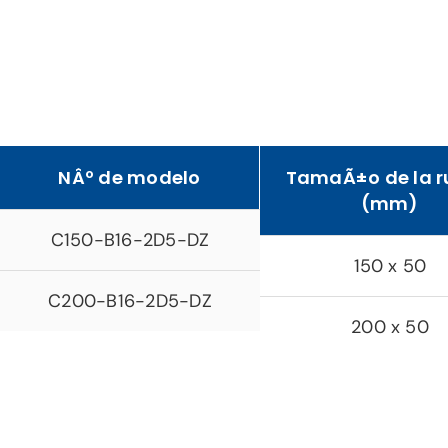
NÂº de modelo
TamaÃ±o de la 
(mm)
C150-B16-2D5-DZ
150 x 50
C200-B16-2D5-DZ
200 x 50