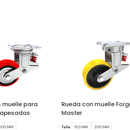
 muelle para
Rueda con muelle Forg
rapesadas
Master
200 MM
Talla
150 MM
200 MM