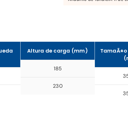
rueda
Altura de carga (mm)
TamaÃ±o 
(
185
3
230
3