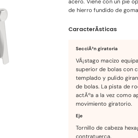
acero. Viene con un pie op
de hierro fundido de goma 
CaracterÃ­sticas
SecciÃ³n giratoria
VÃ¡stago macizo equipa
superior de bolas con c
templado y pulido gira
de bolas. La pista de r
actÃºa a la vez como apl
movimiento giratorio.
Eje
Tornillo de cabeza hex
contratuerca.