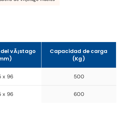
del vÃ¡stago
Capacidad de carga
mm)
(Kg)
5 x 96
500
5 x 96
600