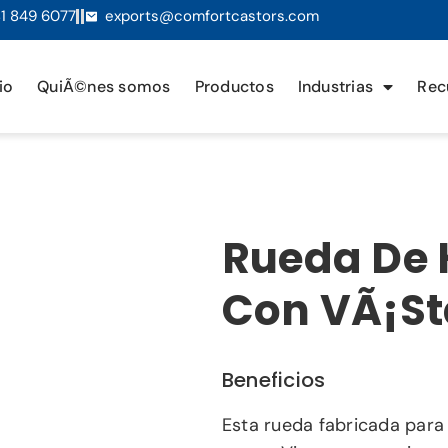
1 849 6077
exports@comfortcastors.com
io
QuiÃ©nes somos
Productos
Industrias
Rec
Rueda De 
Con VÃ¡st
Beneficios
Esta rueda fabricada para