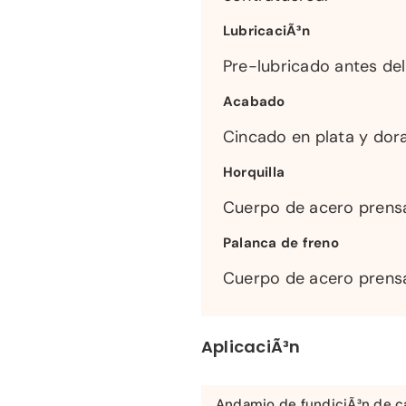
LubricaciÃ³n
Pre-lubricado antes del
Acabado
Cincado en plata y dora
Horquilla
Cuerpo de acero pren
Palanca de freno
Cuerpo de acero pren
AplicaciÃ³n
Andamio de fundiciÃ³n de c