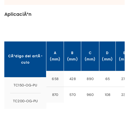
AplicaciÃ³n
A
B
C
D
E
CÃ³digo del artÃ­
(mm)
(mm)
(mm)
(mm)
(mm
culo
658
428
890
65
270
TC150-OG-PU
870
570
960
108
235
TC200-OG-PU