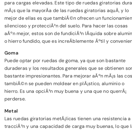
para cargas elevadas. Este tipo de ruedas giratorias dura
mÃ¡s que la mayorÃ­a de las ruedas giratorias aquÃ­, y lo
mejor de ellas es que tambiÃ©n ofrecen un funcionamie
silencioso y protecciÃ³n del suelo. Para hacer las cosas
aÃºn mejor, estos son de fundiciÃ³n lÃ­quida sobre alumin
o hierro fundido, que es increÃ­blemente Ãºtil y convenien
Goma
Puede optar por ruedas de goma, ya que son bastante
duraderas y los resultados generales que se obtienen so
bastante impresionantes. Para mejorar aÃºn mÃ¡s las cos
tambiÃ©n se pueden moldear en plÃ¡stico, aluminio o
hierro. Es una opciÃ³n muy buena y una que no querrÃ¡
perderse.
Metal
Las ruedas giratorias metÃ¡licas tienen una resistencia a 
tracciÃ³n y una capacidad de carga muy buenas, lo que l