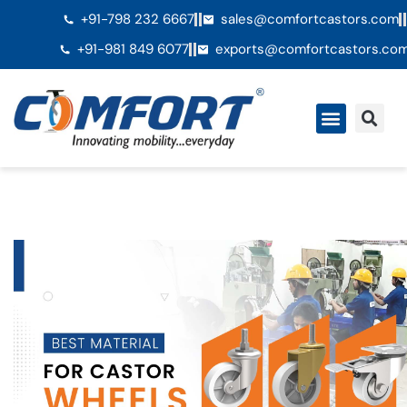
+91-798 232 6667
sales@comfortcastors.com
+91-981 849 6077
exports@comfortcastors.co
QuiÃ©nes somos