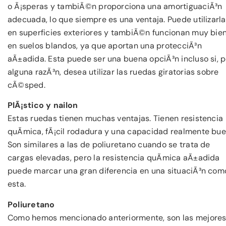
o Ã¡speras y tambiÃ©n proporciona una amortiguaciÃ³n
adecuada, lo que siempre es una ventaja. Puede utilizarl
en superficies exteriores y tambiÃ©n funcionan muy bie
en suelos blandos, ya que aportan una protecciÃ³n
aÃ±adida. Esta puede ser una buena opciÃ³n incluso si, p
alguna razÃ³n, desea utilizar las ruedas giratorias sobre
cÃ©sped.
PlÃ¡stico y nailon
Estas ruedas tienen muchas ventajas. Tienen resistencia
quÃ­mica, fÃ¡cil rodadura y una capacidad realmente bue
Son similares a las de poliuretano cuando se trata de
cargas elevadas, pero la resistencia quÃ­mica aÃ±adida
puede marcar una gran diferencia en una situaciÃ³n com
esta.
Poliuretano
Como hemos mencionado anteriormente, son las mejore