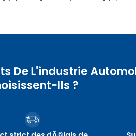
ts De L'industrie Automo
oisissent-Ils ?
t strict des dÃ©lais de
Su