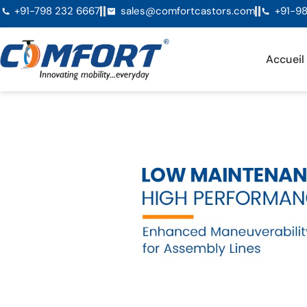
+91-798 232 6667
sales@comfortcastors.com
+91-98
Accueil