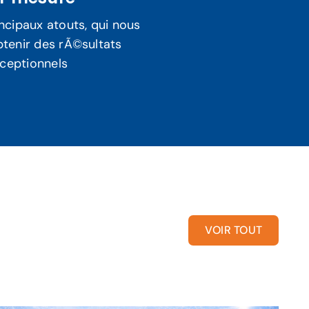
incipaux atouts, qui nous
tenir des rÃ©sultats
ceptionnels
VOIR TOUT