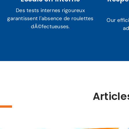
Des tests internes rigoureux
garantissent l'absence de roulettes
Our effi
dÃ©fectueuses.
ad
Articl