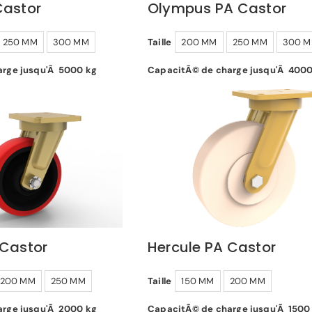
Castor
Olympus PA Castor
250 MM
300 MM
Taille
200 MM
250 MM
300 
rge jusqu'Ã 5000 kg
CapacitÃ© de charge jusqu'Ã 4000
 Castor
Hercule PA Castor
200 MM
250 MM
Taille
150 MM
200 MM
rge jusqu'Ã 2000 kg
CapacitÃ© de charge jusqu'Ã 1500