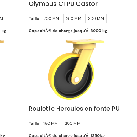
Olympus CI PU Castor
MM
Taille
200 MM
250 MM
300 MM
 kg
CapacitÃ© de charge jusqu'Ã 3000 kg
Roulette Hercules en fonte PU
Taille
150 MM
200 MM
 kg
CapacitÃ© de charge jusqu'Ã 1250kg