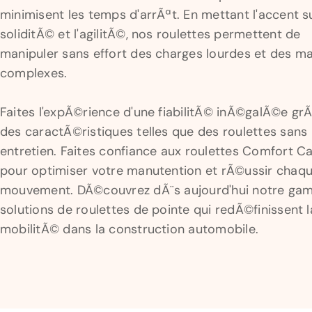
minimisent les temps d'arrÃªt. En mettant l'accent su
soliditÃ© et l'agilitÃ©, nos roulettes permettent de
manipuler sans effort des charges lourdes et des m
complexes.
Faites l'expÃ©rience d'une fiabilitÃ© inÃ©galÃ©e g
des caractÃ©ristiques telles que des roulettes sans
entretien. Faites confiance aux roulettes Comfort C
pour optimiser votre manutention et rÃ©ussir chaq
mouvement. DÃ©couvrez dÃ¨s aujourd'hui notre ga
solutions de roulettes de pointe qui redÃ©finissent l
mobilitÃ© dans la construction automobile.