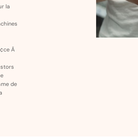
r la
achines
rÃ¢ce Ã
astors
ue
mme de
a