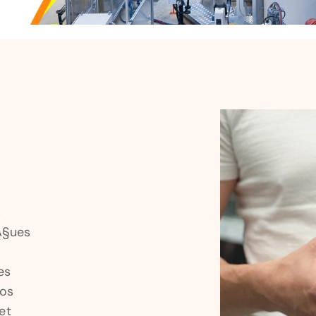
s
Ã§ues
es
nos
et