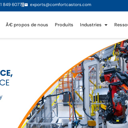
1 849 6077
exports@comfortcastors.com
Ã€ propos de nous
Produits
Industries
Resso