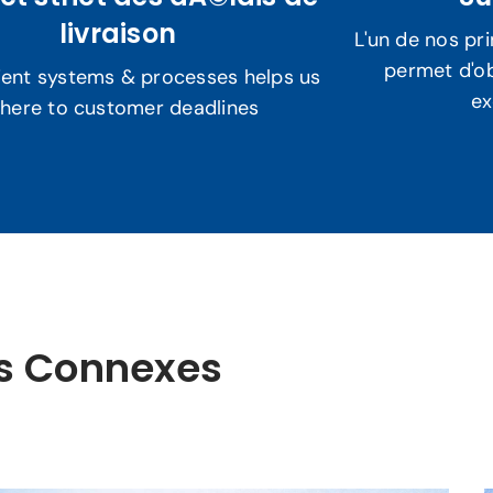
livraison
L'un de nos pr
permet d'ob
cient systems & processes helps us
ex
here to customer deadlines
es Connexes