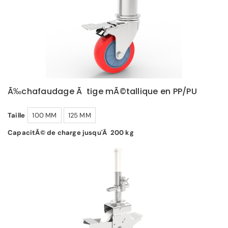
Ã‰chafaudage Ã tige mÃ©tallique en PP/PU
Taille
100 MM
125 MM
CapacitÃ© de charge jusqu'Ã 200 kg