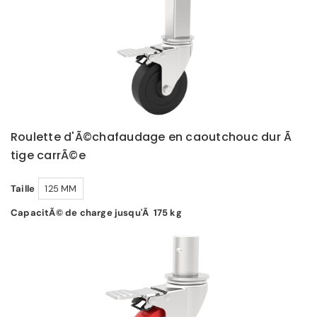
Roulette d'Ã©chafaudage en caoutchouc dur Ã
tige carrÃ©e
Taille
125 MM
CapacitÃ© de charge jusqu'Ã 175 kg