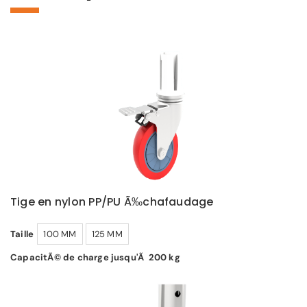
Tige en nylon PP/PU Ã‰chafaudage
Taille
100 MM
125 MM
CapacitÃ© de charge jusqu'Ã 200 kg