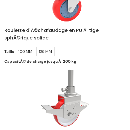
Roulette d'Ã©chafaudage en PU Ã tige
sphÃ©rique solide
Taille
100 MM
125 MM
CapacitÃ© de charge jusqu'Ã 200 kg