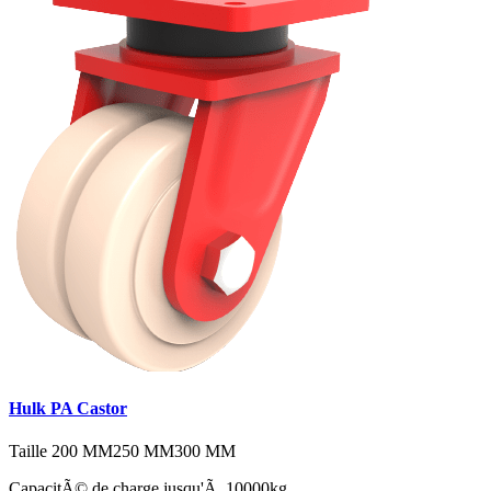
Hulk PA Castor
Taille
200 MM
250 MM
300 MM
CapacitÃ© de charge jusqu'Ã 10000kg