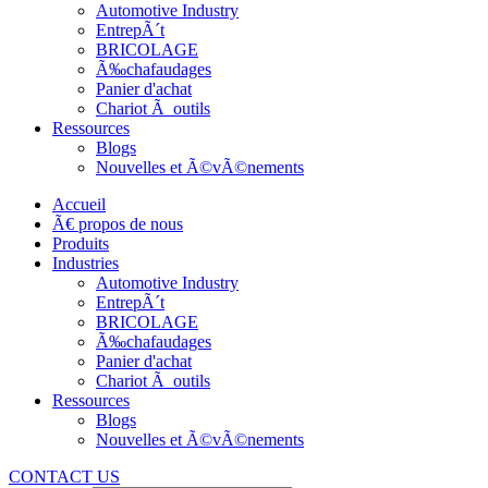
Automotive Industry
EntrepÃ´t
BRICOLAGE
Ã‰chafaudages
Panier d'achat
Chariot Ã outils
Ressources
Blogs
Nouvelles et Ã©vÃ©nements
Accueil
Ã€ propos de nous
Produits
Industries
Automotive Industry
EntrepÃ´t
BRICOLAGE
Ã‰chafaudages
Panier d'achat
Chariot Ã outils
Ressources
Blogs
Nouvelles et Ã©vÃ©nements
CONTACT US