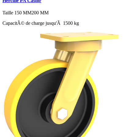
Hercule PA Castor
Taille
150 MM
200 MM
CapacitÃ© de charge jusqu'Ã 1500 kg