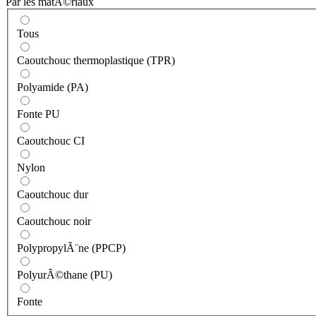
Par les matÃ©riaux
Tous
Caoutchouc thermoplastique (TPR)
Polyamide (PA)
Fonte PU
Caoutchouc CI
Nylon
Caoutchouc dur
Caoutchouc noir
PolypropylÃ¨ne (PPCP)
PolyurÃ©thane (PU)
Fonte