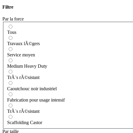
Filtre
Par la force
Tous
Travaux lÃ©gers
Service moyen
Medium Heavy Duty
TrÃ¨s rÃ©sistant
Caoutchouc noir industriel
Fabrication pour usage intensif
TrÃ¨s rÃ©sistant
Scaffolding Castor
Par taille