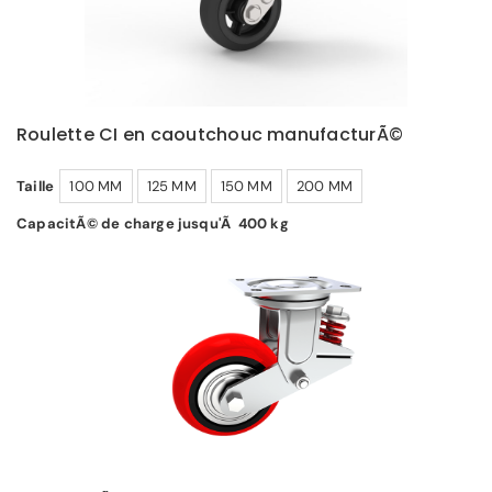
Roulette CI en caoutchouc manufacturÃ©
Taille
100 MM
125 MM
150 MM
200 MM
CapacitÃ© de charge jusqu'Ã 400 kg