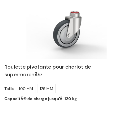
Roulette pivotante pour chariot de
supermarchÃ©
Taille
100 MM
125 MM
CapacitÃ© de charge jusqu'Ã 120 kg