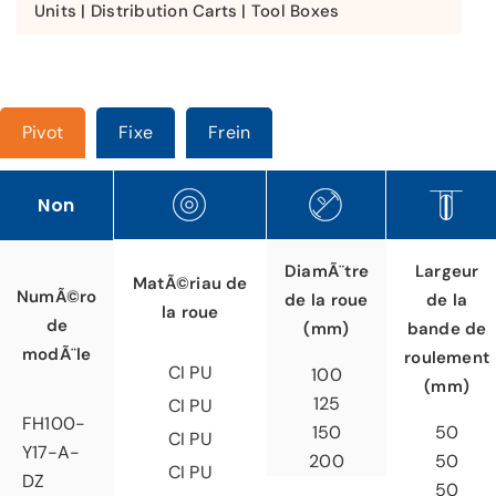
Units | Distribution Carts | Tool Boxes
Pivot
Fixe
Frein
Non
Largeur
DiamÃ¨tre
MatÃ©riau de
NumÃ©ro
de la
de la roue
la roue
de
bande de
(mm)
modÃ¨le
roulement
CI PU
100
(mm)
125
CI PU
FH100-
50
150
CI PU
Y17-A-
50
200
CI PU
DZ
50