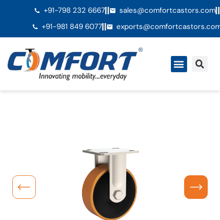
+91-798 232 6667
sales@comfortcastors.com
+91-981 849 6077
exports@comfortcastors.co
Ã€ propos de nous