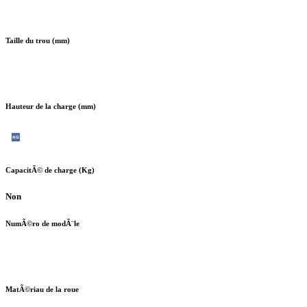
Taille du trou (mm)
Hauteur de la charge (mm)
CapacitÃ© de charge (Kg)
Non
NumÃ©ro de modÃ¨le
MatÃ©riau de la roue