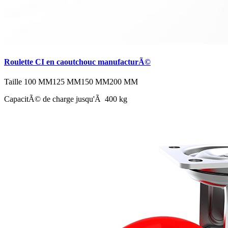
Roulette CI en caoutchouc manufacturÃ©
Taille
100 MM
125 MM
150 MM
200 MM
CapacitÃ© de charge jusqu'Ã 400 kg