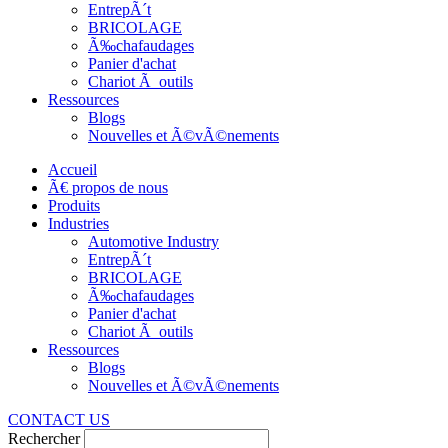
EntrepÃ´t
BRICOLAGE
Ã‰chafaudages
Panier d'achat
Chariot Ã outils
Ressources
Blogs
Nouvelles et Ã©vÃ©nements
Accueil
Ã€ propos de nous
Produits
Industries
Automotive Industry
EntrepÃ´t
BRICOLAGE
Ã‰chafaudages
Panier d'achat
Chariot Ã outils
Ressources
Blogs
Nouvelles et Ã©vÃ©nements
CONTACT US
Rechercher