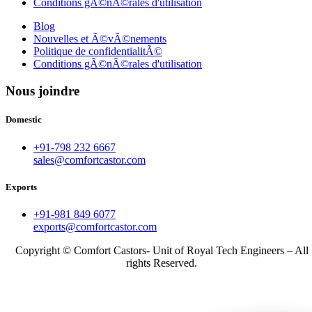
Conditions gÃ©nÃ©rales d'utilisation
Blog
Nouvelles et Ã©vÃ©nements
Politique de confidentialitÃ©
Conditions gÃ©nÃ©rales d'utilisation
Nous joindre
Domestic
+91-798 232 6667
sales@comfortcastor.com
Exports
+91-981 849 6077
exports@comfortcastor.com
Copyright © Comfort Castors- Unit of Royal Tech Engineers – All
rights Reserved.