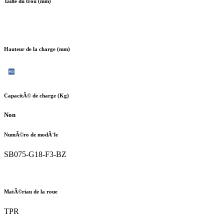
Taille du trou (mm)
Hauteur de la charge (mm)
CapacitÃ© de charge (Kg)
Non
NumÃ©ro de modÃ¨le
SB075-G18-F3-BZ
MatÃ©riau de la roue
TPR