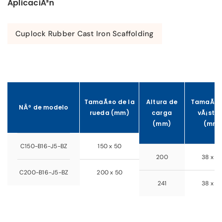
AplicaciÃ³n
Cuplock Rubber Cast Iron Scaffolding
TamaÃ±o de la
Altura de
TamaÃ±o
NÂº de modelo
rueda (mm)
carga
vÃ¡sta
(mm)
(mm)
C150-B16-J5-BZ
150 x 50
200
38 x 15
C200-B16-J5-BZ
200 x 50
241
38 x 15