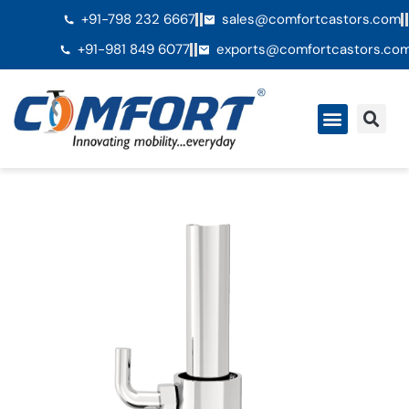
+91-798 232 6667
sales@comfortcastors.com
+91-981 849 6077
exports@comfortcastors.co
QuiÃ©nes somos