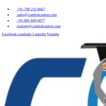
Ir
al
+91-798 232 6667
contenido
sales@comfortcastors.com
+91-981 849 6077
exports@comfortcastors.com
Facebook-cuadrado
Linkedin
Youtube