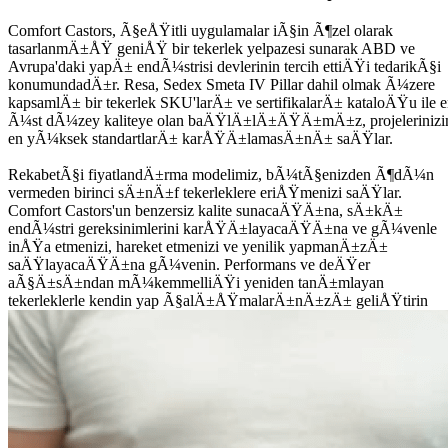
Comfort Castors, Ã§eÅŸitli uygulamalar iÃ§in Ã¶zel olarak
tasarlanmÄ±ÅŸ geniÅŸ bir tekerlek yelpazesi sunarak ABD ve
Avrupa'daki yapÄ± endÃ¼strisi devlerinin tercih ettiÄŸi tedarikÃ§i
konumundadÄ±r. Resa, Sedex Smeta IV Pillar dahil olmak Ã¼zere
kapsamlÄ± bir tekerlek SKU'larÄ± ve sertifikalarÄ± kataloÄŸu ile 
Ã¼st dÃ¼zey kaliteye olan baÄŸlÄ±lÄ±ÄŸÄ±mÄ±z, projelerinizi
en yÃ¼ksek standartlarÄ± karÅŸÄ±lamasÄ±nÄ± saÄŸlar.
RekabetÃ§i fiyatlandÄ±rma modelimiz, bÃ¼tÃ§enizden Ã¶dÃ¼n
vermeden birinci sÄ±nÄ±f tekerleklere eriÅŸmenizi saÄŸlar.
Comfort Castors'un benzersiz kalite sunacaÄŸÄ±na, sÄ±kÄ±
endÃ¼stri gereksinimlerini karÅŸÄ±layacaÄŸÄ±na ve gÃ¼venle
inÅŸa etmenizi, hareket etmenizi ve yenilik yapmanÄ±zÄ±
saÄŸlayacaÄŸÄ±na gÃ¼venin. Performans ve deÄŸer
aÃ§Ä±sÄ±ndan mÃ¼kemmelliÄŸi yeniden tanÄ±mlayan
tekerleklerle kendin yap Ã§alÄ±ÅŸmalarÄ±nÄ±zÄ± geliÅŸtirin