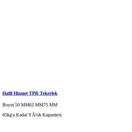
Hafif Hizmet TPR Tekerlek
Boyut
50 MM
62 MM
75 MM
85kg'a Kadar YÃ¼k Kapasitesi