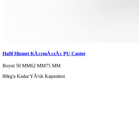
Hafif Hizmet KÄ±rmÄ±zÄ± PU Castor
Boyut
50 MM
62 MM
75 MM
80kg'a Kadar YÃ¼k Kapasitesi