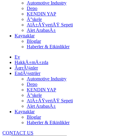
Automotive Industry
Depo
KENDIN YAP
Ä°skele
AlÄ±ÅŸveriÅŸ Sepeti
Alet ArabasÄ±
Kaynaklar
Bloglar
Haberler & Etkinlikler
Ev
HakkÄ±mÄ±zda
ÃœrÃ¼nler
EndÃ¼striler
Automotive Industry
Depo
KENDIN YAP
Ä°skele
AlÄ±ÅŸveriÅŸ Sepeti
Alet ArabasÄ±
Kaynaklar
Bloglar
Haberler & Etkinlikler
CONTACT US