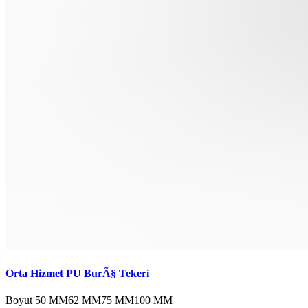
Orta Hizmet PU BurÃ§ Tekeri
Boyut
50 MM
62 MM
75 MM
100 MM