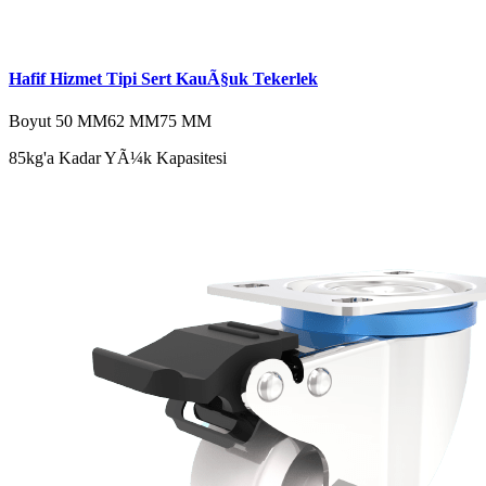
Hafif Hizmet Tipi Sert KauÃ§uk Tekerlek
Boyut
50 MM
62 MM
75 MM
85kg'a Kadar YÃ¼k Kapasitesi