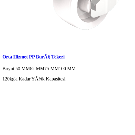
Orta Hizmet PP BurÃ§ Tekeri
Boyut
50 MM
62 MM
75 MM
100 MM
120kg'a Kadar YÃ¼k Kapasitesi