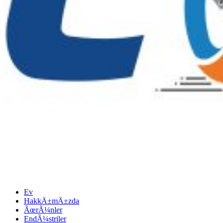
Ev
HakkÄ±mÄ±zda
ÃœrÃ¼nler
EndÃ¼striler