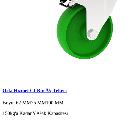
Orta Hizmet CI BurÃ§ Tekeri
Boyut
62 MM
75 MM
100 MM
150kg'a Kadar YÃ¼k Kapasitesi