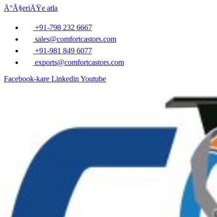
Ä°Ã§eriÄŸe atla
+91-798 232 6667
sales@comfortcastors.com
+91-981 849 6077
exports@comfortcastors.com
Facebook-kare
Linkedin
Youtube