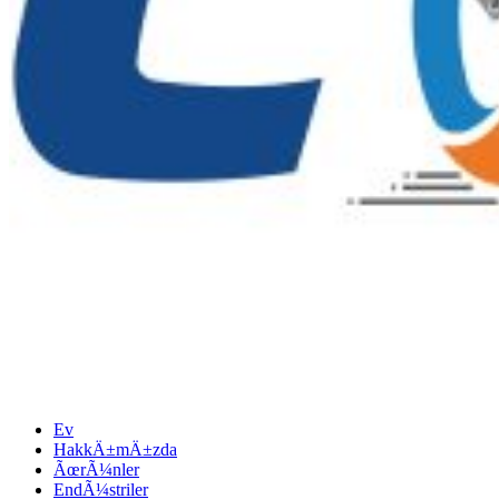
Ev
HakkÄ±mÄ±zda
ÃœrÃ¼nler
EndÃ¼striler