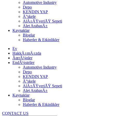
Automotive Industry
Depo
KENDIN YAP
Ä°skele
AlÄ±ÅŸveriÅŸ Sepeti
Alet ArabasÄ±
Kaynaklar
Bloglar
Haberler & Etkinlikler
Ev
HakkÄ±mÄ±zda
ÃœrÃ¼nler
EndÃ¼striler
Automotive Industry
Depo
KENDIN YAP
Ä°skele
AlÄ±ÅŸveriÅŸ Sepeti
Alet ArabasÄ±
Kaynaklar
Bloglar
Haberler & Etkinlikler
CONTACT US