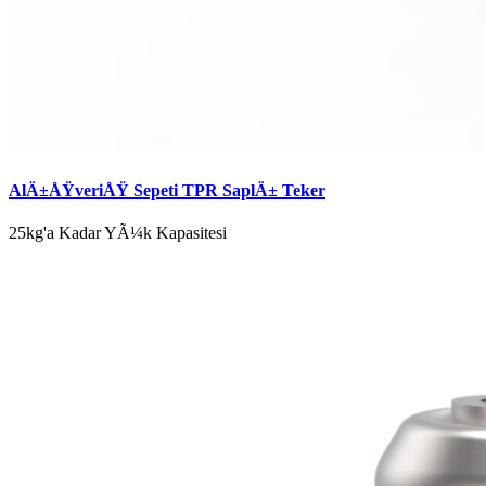
AlÄ±ÅŸveriÅŸ Sepeti TPR SaplÄ± Teker
25kg'a Kadar YÃ¼k Kapasitesi