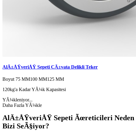
AlÄ±ÅŸveriÅŸ Sepeti CÄ±vata Delikli Teker
Boyut
75 MM
100 MM
125 MM
120kg'a Kadar YÃ¼k Kapasitesi
YÃ¼kleniyor...
Daha Fazla YÃ¼kle
AlÄ±ÅŸveriÅŸ Sepeti Ãœreticileri Neden
Bizi SeÃ§iyor?