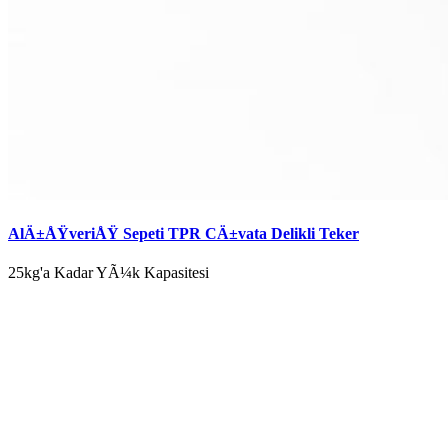
AlÄ±ÅŸveriÅŸ Sepeti TPR CÄ±vata Delikli Teker
25kg'a Kadar YÃ¼k Kapasitesi