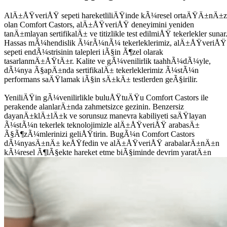
AlÄ±ÅŸveriÅŸ sepeti hareketliliÄŸinde kÃ¼resel ortaÄŸÄ±nÄ±z
olan Comfort Castors, alÄ±ÅŸveriÅŸ deneyimini yeniden
tanÄ±mlayan sertifikalÄ± ve titizlikle test edilmiÅŸ tekerlekler sunar
Hassas mÃ¼hendislik Ã¼rÃ¼nÃ¼ tekerleklerimiz, alÄ±ÅŸveriÅŸ
sepeti endÃ¼strisinin talepleri iÃ§in Ã¶zel olarak
tasarlanmÄ±ÅŸtÄ±r. Kalite ve gÃ¼venilirlik taahhÃ¼dÃ¼yle,
dÃ¼nya Ã§apÄ±nda sertifikalÄ± tekerleklerimiz Ã¼stÃ¼n
performans saÄŸlamak iÃ§in sÄ±kÄ± testlerden geÃ§irilir.
YeniliÄŸin gÃ¼venilirlikle buluÅŸtuÄŸu Comfort Castors ile
perakende alanlarÄ±nda zahmetsizce gezinin. Benzersiz
dayanÄ±klÄ±lÄ±k ve sorunsuz manevra kabiliyeti saÄŸlayan
Ã¼stÃ¼n tekerlek teknolojimizle alÄ±ÅŸveriÅŸ arabasÄ±
Ã§Ã¶zÃ¼mlerinizi geliÅŸtirin. BugÃ¼n Comfort Castors
dÃ¼nyasÄ±nÄ± keÅŸfedin ve alÄ±ÅŸveriÅŸ arabalarÄ±nÄ±n
kÃ¼resel Ã¶lÃ§ekte hareket etme biÃ§iminde devrim yaratÄ±n