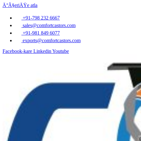
Ä°Ã§eriÄŸe atla
+91-798 232 6667
sales@comfortcastors.com
+91-981 849 6077
exports@comfortcastors.com
Facebook-kare
Linkedin
Youtube