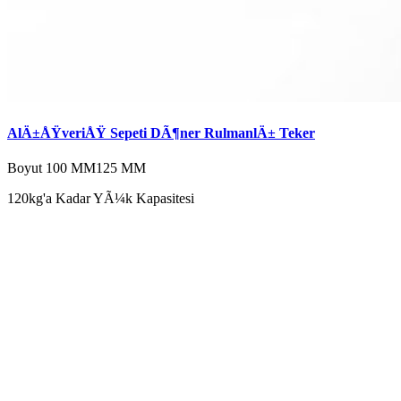
AlÄ±ÅŸveriÅŸ Sepeti DÃ¶ner RulmanlÄ± Teker
Boyut
100 MM
125 MM
120kg'a Kadar YÃ¼k Kapasitesi