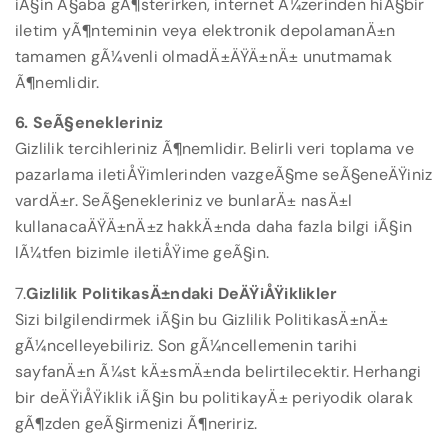
iÃ§in Ã§aba gÃ¶sterirken, internet Ã¼zerinden hiÃ§bir
iletim yÃ¶nteminin veya elektronik depolamanÄ±n
tamamen gÃ¼venli olmadÄ±ÄŸÄ±nÄ± unutmamak
Ã¶nemlidir.
6. SeÃ§enekleriniz
Gizlilik tercihleriniz Ã¶nemlidir. Belirli veri toplama ve
pazarlama iletiÅŸimlerinden vazgeÃ§me seÃ§eneÄŸiniz
vardÄ±r. SeÃ§enekleriniz ve bunlarÄ± nasÄ±l
kullanacaÄŸÄ±nÄ±z hakkÄ±nda daha fazla bilgi iÃ§in
lÃ¼tfen bizimle iletiÅŸime geÃ§in.
7.
Gizlilik PolitikasÄ±ndaki DeÄŸiÅŸiklikler
Sizi bilgilendirmek iÃ§in bu Gizlilik PolitikasÄ±nÄ±
gÃ¼ncelleyebiliriz. Son gÃ¼ncellemenin tarihi
sayfanÄ±n Ã¼st kÄ±smÄ±nda belirtilecektir. Herhangi
bir deÄŸiÅŸiklik iÃ§in bu politikayÄ± periyodik olarak
gÃ¶zden geÃ§irmenizi Ã¶neririz.