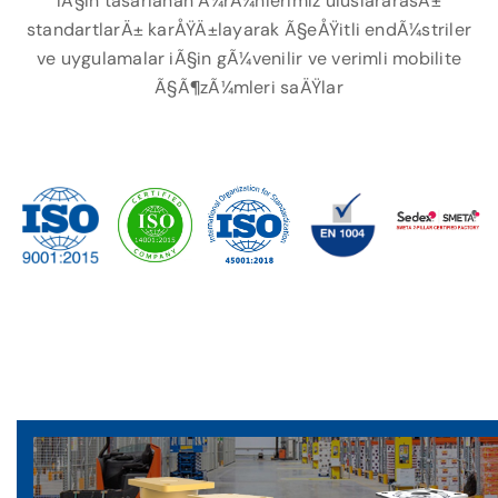
iÃ§in tasarlanan Ã¼rÃ¼nlerimiz uluslararasÄ±
standartlarÄ± karÅŸÄ±layarak Ã§eÅŸitli endÃ¼striler
ve uygulamalar iÃ§in gÃ¼venilir ve verimli mobilite
Ã§Ã¶zÃ¼mleri saÄŸlar