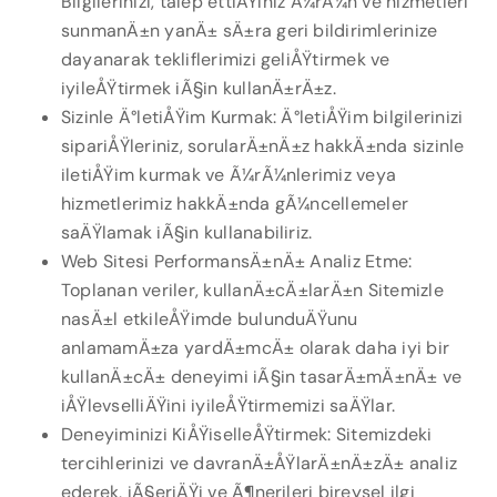
Bilgilerinizi, talep ettiÄŸiniz Ã¼rÃ¼n ve hizmetleri
sunmanÄ±n yanÄ± sÄ±ra geri bildirimlerinize
dayanarak tekliflerimizi geliÅŸtirmek ve
iyileÅŸtirmek iÃ§in kullanÄ±rÄ±z.
Sizinle Ä°letiÅŸim Kurmak: Ä°letiÅŸim bilgilerinizi
sipariÅŸleriniz, sorularÄ±nÄ±z hakkÄ±nda sizinle
iletiÅŸim kurmak ve Ã¼rÃ¼nlerimiz veya
hizmetlerimiz hakkÄ±nda gÃ¼ncellemeler
saÄŸlamak iÃ§in kullanabiliriz.
Web Sitesi PerformansÄ±nÄ± Analiz Etme:
Toplanan veriler, kullanÄ±cÄ±larÄ±n Sitemizle
nasÄ±l etkileÅŸimde bulunduÄŸunu
anlamamÄ±za yardÄ±mcÄ± olarak daha iyi bir
kullanÄ±cÄ± deneyimi iÃ§in tasarÄ±mÄ±nÄ± ve
iÅŸlevselliÄŸini iyileÅŸtirmemizi saÄŸlar.
Deneyiminizi KiÅŸiselleÅŸtirmek: Sitemizdeki
tercihlerinizi ve davranÄ±ÅŸlarÄ±nÄ±zÄ± analiz
ederek, iÃ§eriÄŸi ve Ã¶nerileri bireysel ilgi