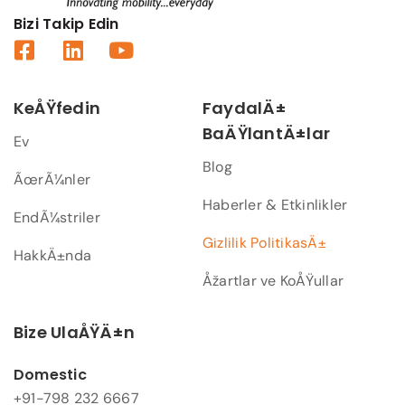
Bizi Takip Edin
KeÅŸfedin
FaydalÄ±
BaÄŸlantÄ±lar
Ev
Blog
ÃœrÃ¼nler
Haberler & Etkinlikler
EndÃ¼striler
Gizlilik PolitikasÄ±
HakkÄ±nda
Åžartlar ve KoÅŸullar
Bize UlaÅŸÄ±n
Domestic
+91-798 232 6667