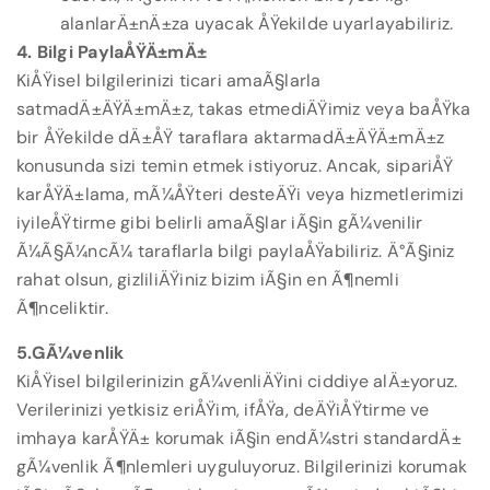
alanlarÄ±nÄ±za uyacak ÅŸekilde uyarlayabiliriz.
4. Bilgi PaylaÅŸÄ±mÄ±
KiÅŸisel bilgilerinizi ticari amaÃ§larla
satmadÄ±ÄŸÄ±mÄ±z, takas etmediÄŸimiz veya baÅŸka
bir ÅŸekilde dÄ±ÅŸ taraflara aktarmadÄ±ÄŸÄ±mÄ±z
konusunda sizi temin etmek istiyoruz. Ancak, sipariÅŸ
karÅŸÄ±lama, mÃ¼ÅŸteri desteÄŸi veya hizmetlerimizi
iyileÅŸtirme gibi belirli amaÃ§lar iÃ§in gÃ¼venilir
Ã¼Ã§Ã¼ncÃ¼ taraflarla bilgi paylaÅŸabiliriz. Ä°Ã§iniz
rahat olsun, gizliliÄŸiniz bizim iÃ§in en Ã¶nemli
Ã¶nceliktir.
5.GÃ¼venlik
KiÅŸisel bilgilerinizin gÃ¼venliÄŸini ciddiye alÄ±yoruz.
Verilerinizi yetkisiz eriÅŸim, ifÅŸa, deÄŸiÅŸtirme ve
imhaya karÅŸÄ± korumak iÃ§in endÃ¼stri standardÄ±
gÃ¼venlik Ã¶nlemleri uyguluyoruz. Bilgilerinizi korumak