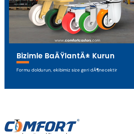
Bizimle BaÄŸlantÄ± Kurun
Formu doldurun, ekibimiz size geri dÃ¶necektir