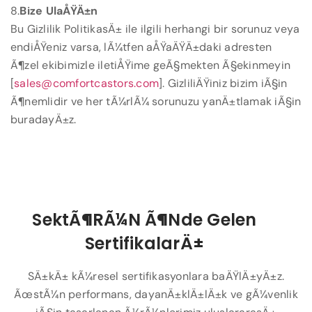
8.
Bize UlaÅŸÄ±n
Bu Gizlilik PolitikasÄ± ile ilgili herhangi bir sorunuz veya
endiÅŸeniz varsa, lÃ¼tfen aÅŸaÄŸÄ±daki adresten
Ã¶zel ekibimizle iletiÅŸime geÃ§mekten Ã§ekinmeyin
[
sales@comfortcastors.com
]. GizliliÄŸiniz bizim iÃ§in
Ã¶nemlidir ve her tÃ¼rlÃ¼ sorunuzu yanÄ±tlamak iÃ§in
buradayÄ±z.
SektÃ¶rÃ¼n Ã¶nde Gelen
SertifikalarÄ±
SÄ±kÄ± kÃ¼resel sertifikasyonlara baÄŸlÄ±yÄ±z.
ÃœstÃ¼n performans, dayanÄ±klÄ±lÄ±k ve gÃ¼venlik