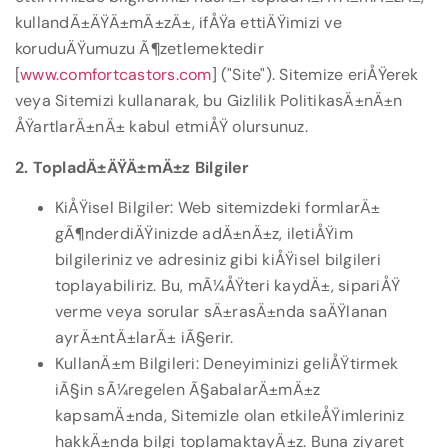
kullandÄ±ÄŸÄ±mÄ±zÄ±, ifÅŸa ettiÄŸimizi ve
koruduÄŸumuzu Ã¶zetlemektedir
[
www.comfortcastors.com
] ("Site"). Sitemize eriÅŸerek
veya Sitemizi kullanarak, bu Gizlilik PolitikasÄ±nÄ±n
ÅŸartlarÄ±nÄ± kabul etmiÅŸ olursunuz.
2. TopladÄ±ÄŸÄ±mÄ±z Bilgiler
KiÅŸisel Bilgiler: Web sitemizdeki formlarÄ±
gÃ¶nderdiÄŸinizde adÄ±nÄ±z, iletiÅŸim
bilgileriniz ve adresiniz gibi kiÅŸisel bilgileri
toplayabiliriz. Bu, mÃ¼ÅŸteri kaydÄ±, sipariÅŸ
verme veya sorular sÄ±rasÄ±nda saÄŸlanan
ayrÄ±ntÄ±larÄ± iÃ§erir.
KullanÄ±m Bilgileri: Deneyiminizi geliÅŸtirmek
iÃ§in sÃ¼regelen Ã§abalarÄ±mÄ±z
kapsamÄ±nda, Sitemizle olan etkileÅŸimleriniz
hakkÄ±nda bilgi toplamaktayÄ±z. Buna ziyaret