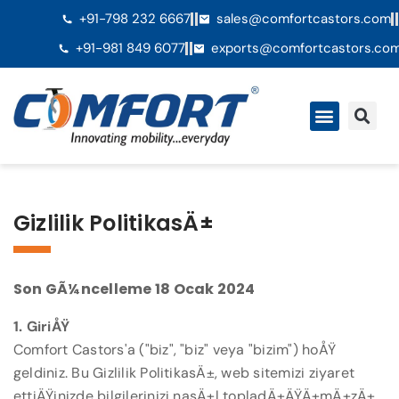
+91-798 232 6667
sales@comfortcastors.com
+91-981 849 6077
exports@comfortcastors.co
Gizlilik PolitikasÄ±
Son GÃ¼ncelleme 18 Ocak 2024
1. GiriÅŸ
Comfort Castors'a ("biz", "biz" veya "bizim") hoÅŸ
geldiniz. Bu Gizlilik PolitikasÄ±, web sitemizi ziyaret
ettiÄŸinizde bilgilerinizi nasÄ±l topladÄ±ÄŸÄ±mÄ±zÄ±,