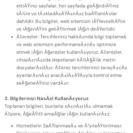
ettiÄŸiniz sayfalar, her sayfada geÃ§irdiÄŸiniz
sÃ¼re ve tÄ±kladÄ±ÄŸÄ±nÄ±z baÄŸlantÄ±lar
dahildir. Bu bilgiler, web sitemizin iÅŸlevselliÄŸini
ve iÃ§eriÄŸini geliÅŸtirmek iÃ§in deÄŸerlidir.
Ã‡erezler: Tercihleriniz hakkÄ±nda bilgi toplamak
ve web sitemizin performansÄ±nÄ± optimize
etmek iÃ§in Ã§erezler kullanÄ±yoruz. Ã‡erezler,
cihazÄ±nÄ±zda depolanan kÃ¼Ã§Ã¼k metin
dosyalarÄ±dÄ±r. Ã‡erez tercihlerinizi tarayÄ±cÄ±
ayarlarÄ±nÄ±z aracÄ±lÄ±ÄŸÄ±yla kontrol etme
seÃ§eneÄŸiniz vardÄ±r.
3. Bilgilerinizi NasÄ±l KullanÄ±yoruz
Toplanan bilgileri, bunlarla sÄ±nÄ±rlÄ± olmamak
Ã¼zere, Ã§eÅŸitli amaÃ§lar iÃ§in kullanÄ±rÄ±z:
Hizmetlerin SaÄŸlanmasÄ± ve Ä°yileÅŸtirilmesi: