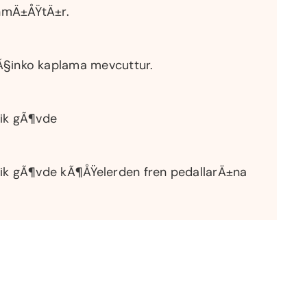
nmÄ±ÅŸtÄ±r.
§inko kaplama mevcuttur.
ik gÃ¶vde
ik gÃ¶vde kÃ¶ÅŸelerden fren pedallarÄ±na