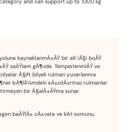
s category and can support up to 1000 kg
yoluna kaynaklanmÄ±ÅŸ bir alt iÃ§i boÅŸ
±ÅŸ saÄŸlam gÃ¶vde. TemperlenmiÅŸ ve
ilyalar Ã§ift bilyeli rulman yuvarlanma
Ã¶ner bÃ¶lÃ¼mdeki sÄ±zdÄ±rmaz rulmanlar
tirmeyen bir Ã§alÄ±ÅŸma sunar.
gen baÅŸlÄ± cÄ±vata ve kilit somunu.