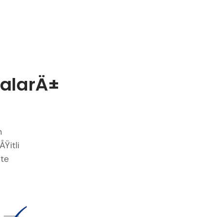
kalarÄ±
n
Ÿitli
ite