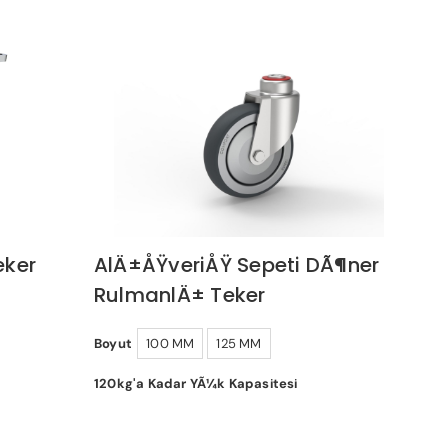
eker
AlÄ±ÅŸveriÅŸ Sepeti DÃ¶ner
RulmanlÄ± Teker
Boyut
100 MM
125 MM
120kg'a Kadar YÃ¼k Kapasitesi