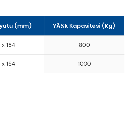
oyutu (mm)
YÃ¼k Kapasitesi (Kg)
 x 154
800
 x 154
1000