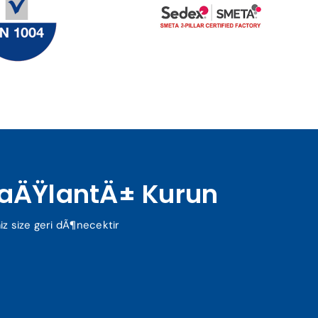
BaÄŸlantÄ± Kurun
iz size geri dÃ¶necektir