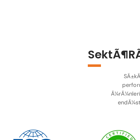
SektÃ¶rÃ
SÄ±kÄ
perfor
Ã¼rÃ¼nleri
endÃ¼str