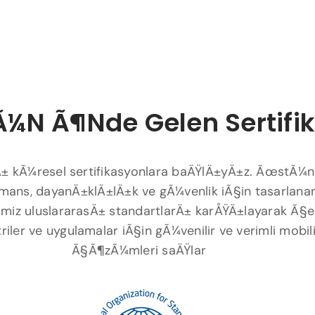
¼n Ã¶nde Gelen Sertifi
± kÃ¼resel sertifikasyonlara baÄŸlÄ±yÄ±z. ÃœstÃ¼n
mans, dayanÄ±klÄ±lÄ±k ve gÃ¼venlik iÃ§in tasarlana
miz uluslararasÄ± standartlarÄ± karÅŸÄ±layarak Ã§eÅ
iler ve uygulamalar iÃ§in gÃ¼venilir ve verimli mobil
Ã§Ã¶zÃ¼mleri saÄŸlar