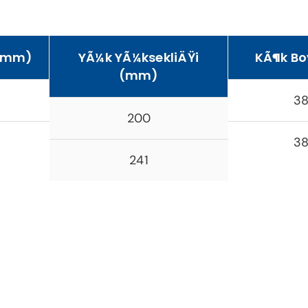
 (mm)
YÃ¼k YÃ¼ksekliÄŸi
KÃ¶k B
(mm)
38
200
38
241