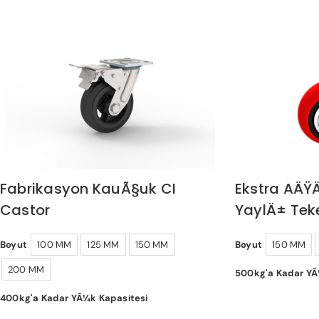
Fabrikasyon KauÃ§uk CI
Ekstra AÄŸÄ
Castor
YaylÄ± Tek
Boyut
100 MM
125 MM
150 MM
Boyut
150 MM
200 MM
500kg'a Kadar YÃ
400kg'a Kadar YÃ¼k Kapasitesi