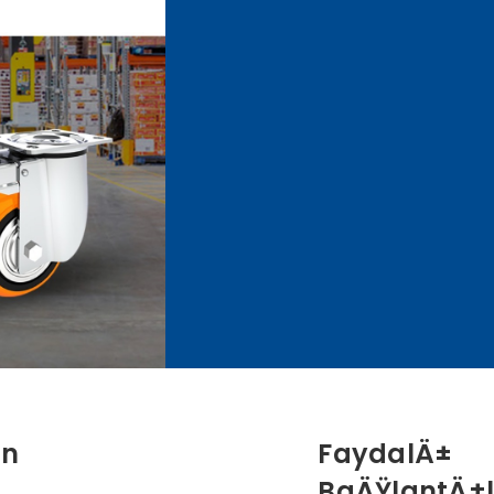
in
FaydalÄ±
BaÄŸlantÄ±l