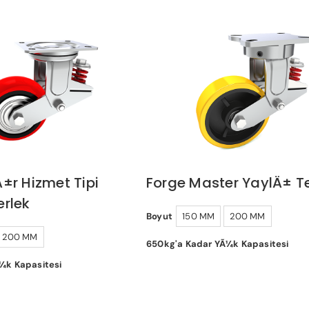
±r Hizmet Tipi
Forge Master YaylÄ± T
erlek
Boyut
150 MM
200 MM
200 MM
650kg'a Kadar YÃ¼k Kapasitesi
¼k Kapasitesi