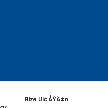
Bize UlaÅŸÄ±n
ar