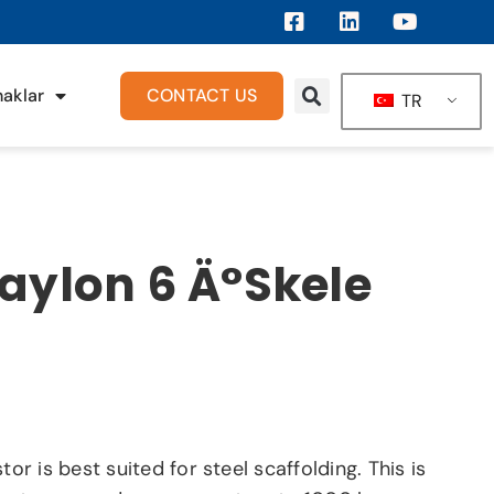
aklar
CONTACT US
TR
aylon 6 Ä°skele
or is best suited for steel scaffolding. This is