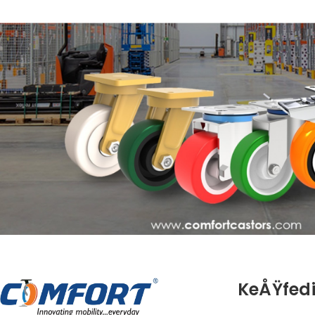
KeÅŸfed