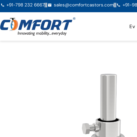
+91-798 232 6667
sales@comfortcastors.com
+91-98
Ev