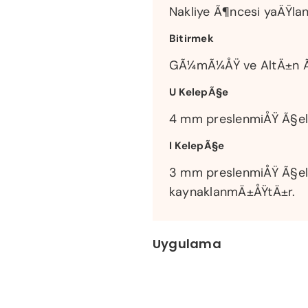
Nakliye Ã¶ncesi yaÄŸla
Bitirmek
GÃ¼mÃ¼ÅŸ ve AltÄ±n Ã
U KelepÃ§e
4 mm preslenmiÅŸ Ã§el
I KelepÃ§e
3 mm preslenmiÅŸ Ã§el
kaynaklanmÄ±ÅŸtÄ±r.
Uygulama