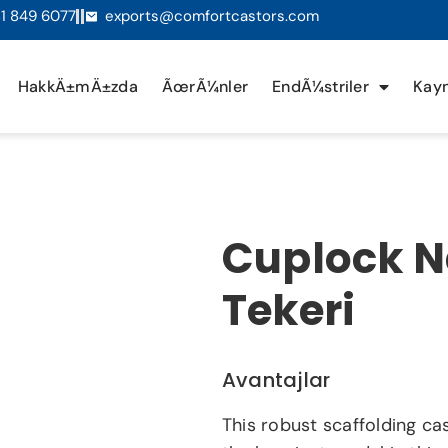
1 849 6077
exports@comfortcastors.com
HakkÄ±mÄ±zda
ÃœrÃ¼nler
EndÃ¼striler
Kayn
Cuplock N
Tekeri
Avantajlar
This robust scaffolding cast