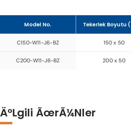
Model No.
Tekerlek Boyutu
C150-W11-J6-BZ
150 x 50
C200-W11-J6-BZ
200 x 50
Ä°lgili ÃœrÃ¼nler