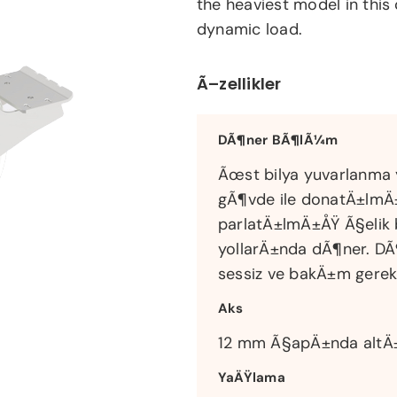
the heaviest model in thi
dynamic load.
Ã–zellikler
DÃ¶ner BÃ¶lÃ¼m
Ãœst bilya yuvarlanma 
gÃ¶vde ile donatÄ±lmÄ
parlatÄ±lmÄ±ÅŸ Ã§elik b
yollarÄ±nda dÃ¶ner. D
sessiz ve bakÄ±m gerek
Aks
12 mm Ã§apÄ±nda altÄ±
YaÄŸlama