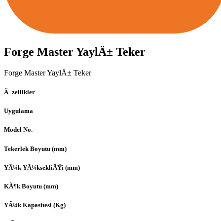
Forge Master YaylÄ± Teker
Forge Master YaylÄ± Teker
Ã–zellikler
Uygulama
Model No.
Tekerlek Boyutu (mm)
YÃ¼k YÃ¼ksekliÄŸi (mm)
KÃ¶k Boyutu (mm)
YÃ¼k Kapasitesi (Kg)