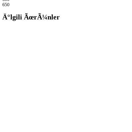
650
Ä°lgili ÃœrÃ¼nler