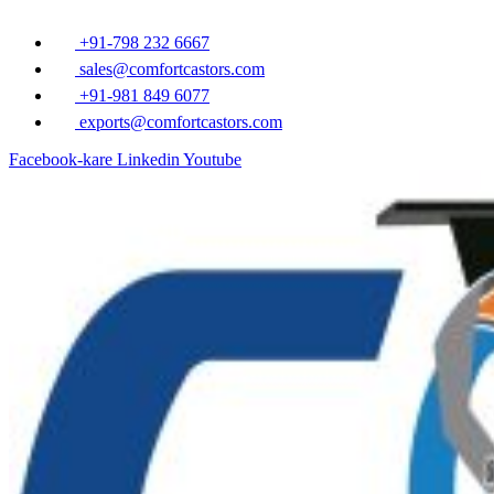
Ä°Ã§eriÄŸe
atla
+91-798 232 6667
sales@comfortcastors.com
+91-981 849 6077
exports@comfortcastors.com
Facebook-kare
Linkedin
Youtube