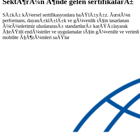
SektÃ¶rÃ¼n Ã¶nde gelen sertifikalarÄ±
SÄ±kÄ± kÃ¼resel sertifikasyonlara baÄŸlÄ±yÄ±z. ÃœstÃ¼n
performans, dayanÄ±klÄ±lÄ±k ve gÃ¼venlik iÃ§in tasarlanan
Ã¼rÃ¼nlerimiz uluslararasÄ± standartlarÄ± karÅŸÄ±layarak
Ã§eÅŸitli endÃ¼striler ve uygulamalar iÃ§in gÃ¼venilir ve verimli
mobilite Ã§Ã¶zÃ¼mleri saÄŸlar