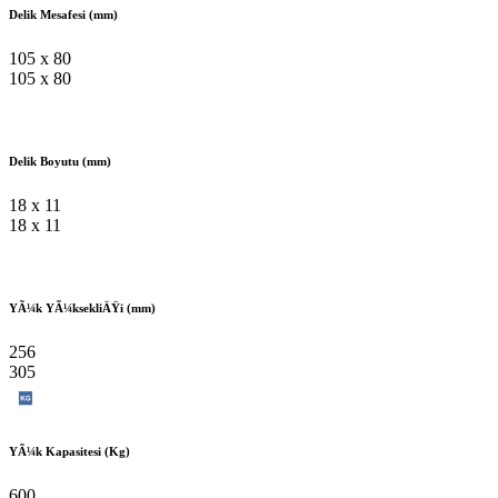
Delik Mesafesi (mm)
105 x 80
105 x 80
Delik Boyutu (mm)
18 x 11
18 x 11
YÃ¼k YÃ¼ksekliÄŸi (mm)
256
305
YÃ¼k Kapasitesi (Kg)
600