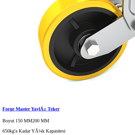
Forge Master YaylÄ± Teker
Boyut
150 MM
200 MM
650kg'a Kadar YÃ¼k Kapasitesi