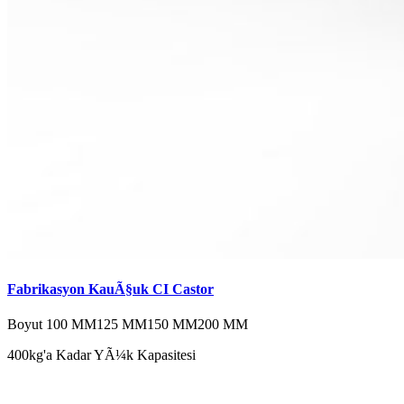
Fabrikasyon KauÃ§uk CI Castor
Boyut
100 MM
125 MM
150 MM
200 MM
400kg'a Kadar YÃ¼k Kapasitesi