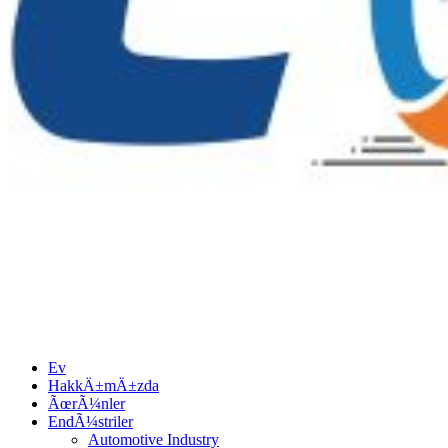
Ev
HakkÄ±mÄ±zda
ÃœrÃ¼nler
EndÃ¼striler
Automotive Industry