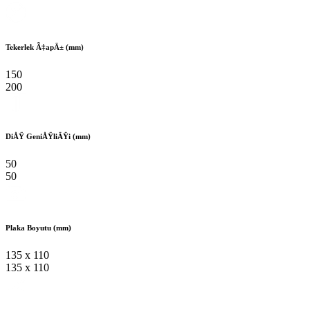
Tekerlek Ã‡apÄ± (mm)
150
200
DiÅŸ GeniÅŸliÄŸi (mm)
50
50
Plaka Boyutu (mm)
135 x 110
135 x 110