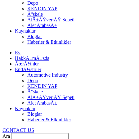
Depo
KENDIN YAP
Ä°skele
AlÄ±ÅŸveriÅŸ Sepeti
Alet ArabasÄ±
Kaynaklar
Bloglar
Haberler & Etkinlikler
Ev
HakkÄ±mÄ±zda
ÃœrÃ¼nler
EndÃ¼striler
Automotive Industry
Depo
KENDIN YAP
Ä°skele
AlÄ±ÅŸveriÅŸ Sepeti
Alet ArabasÄ±
Kaynaklar
Bloglar
Haberler & Etkinlikler
CONTACT US
Ara