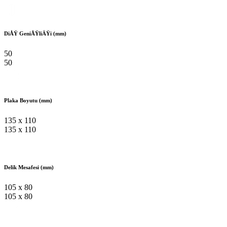
DiÅŸ GeniÅŸliÄŸi (mm)
50
50
Plaka Boyutu (mm)
135 x 110
135 x 110
Delik Mesafesi (mm)
105 x 80
105 x 80