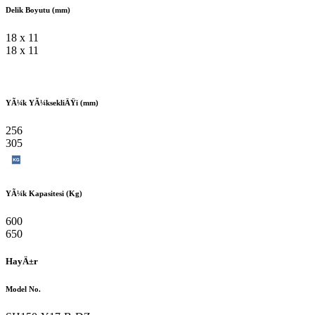
Delik Boyutu (mm)
18 x 11
18 x 11
YÃ¼k YÃ¼ksekliÄŸi (mm)
256
305
YÃ¼k Kapasitesi (Kg)
600
650
HayÄ±r
Model No.