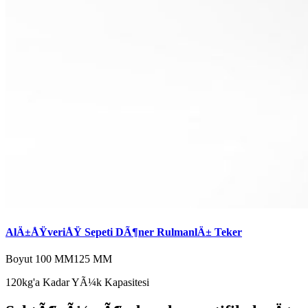
AlÄ±ÅŸveriÅŸ Sepeti DÃ¶ner RulmanlÄ± Teker
Boyut
100 MM
125 MM
120kg'a Kadar YÃ¼k Kapasitesi