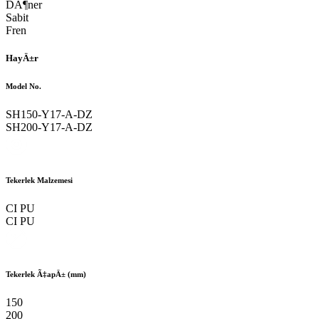
DÃ¶ner
Sabit
Fren
HayÄ±r
Model No.
SH150-Y17-A-DZ
SH200-Y17-A-DZ
Tekerlek Malzemesi
CI PU
CI PU
Tekerlek Ã‡apÄ± (mm)
150
200