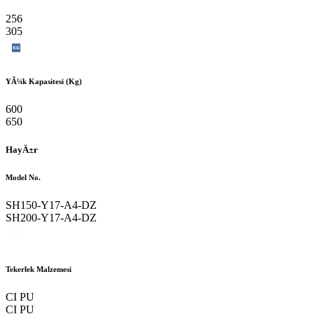
256
305
YÃ¼k Kapasitesi (Kg)
600
650
HayÄ±r
Model No.
SH150-Y17-A4-DZ
SH200-Y17-A4-DZ
Tekerlek Malzemesi
CI PU
CI PU