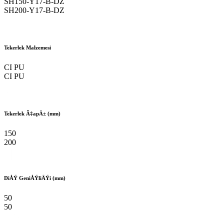
SH150-Y17-B-DZ
SH200-Y17-B-DZ
Tekerlek Malzemesi
CI PU
CI PU
Tekerlek Ã‡apÄ± (mm)
150
200
DiÅŸ GeniÅŸliÄŸi (mm)
50
50