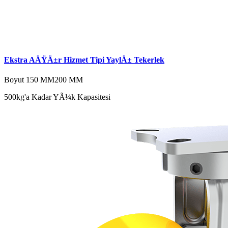
Ekstra AÄŸÄ±r Hizmet Tipi YaylÄ± Tekerlek
Boyut
150 MM
200 MM
500kg'a Kadar YÃ¼k Kapasitesi