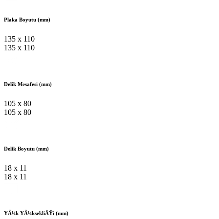
Plaka Boyutu (mm)
135 x 110
135 x 110
Delik Mesafesi (mm)
105 x 80
105 x 80
Delik Boyutu (mm)
18 x 11
18 x 11
YÃ¼k YÃ¼ksekliÄŸi (mm)