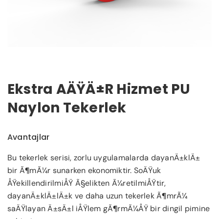
Ekstra AÄŸÄ±r Hizmet PU
Naylon Tekerlek
Avantajlar
Bu tekerlek serisi, zorlu uygulamalarda dayanÄ±klÄ±
bir Ã¶mÃ¼r sunarken ekonomiktir. SoÄŸuk
ÅŸekillendirilmiÅŸ Ã§elikten Ã¼retilmiÅŸtir,
dayanÄ±klÄ±lÄ±k ve daha uzun tekerlek Ã¶mrÃ¼
saÄŸlayan Ä±sÄ±l iÅŸlem gÃ¶rmÃ¼ÅŸ bir dingil pimine