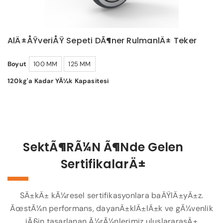
AlÄ±ÅŸveriÅŸ Sepeti DÃ¶ner RulmanlÄ± Teker
Boyut
100 MM
125 MM
120kg'a Kadar YÃ¼k Kapasitesi
SektÃ¶rÃ¼n Ã¶nde Gelen
SertifikalarÄ±
SÄ±kÄ± kÃ¼resel sertifikasyonlara baÄŸlÄ±yÄ±z.
ÃœstÃ¼n performans, dayanÄ±klÄ±lÄ±k ve gÃ¼venlik
iÃ§in tasarlanan Ã¼rÃ¼nlerimiz uluslararasÄ±