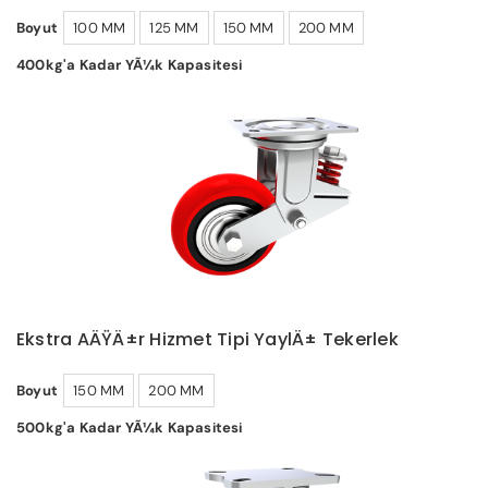
Boyut
100 MM
125 MM
150 MM
200 MM
400kg'a Kadar YÃ¼k Kapasitesi
Ekstra AÄŸÄ±r Hizmet Tipi YaylÄ± Tekerlek
Boyut
150 MM
200 MM
500kg'a Kadar YÃ¼k Kapasitesi