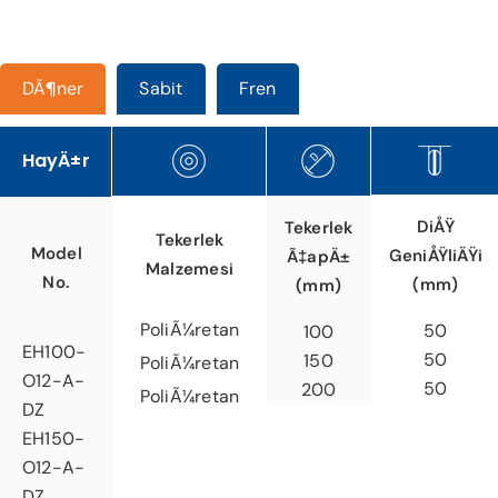
DÃ¶ner
Sabit
Fren
HayÄ±r
DiÅŸ
Tekerlek
Tekerlek
Model
GeniÅŸliÄŸi
Ã‡apÄ±
Malzemesi
No.
(mm)
(mm)
PoliÃ¼retan
50
100
EH100-
50
150
PoliÃ¼retan
O12-A-
50
200
PoliÃ¼retan
DZ
EH150-
O12-A-
DZ