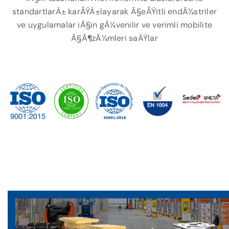
standartlarÄ± karÅŸÄ±layarak Ã§eÅŸitli endÃ¼striler
ve uygulamalar iÃ§in gÃ¼venilir ve verimli mobilite
Ã§Ã¶zÃ¼mleri saÄŸlar