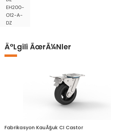
EH200-
O12-A-
DZ
Ä°lgili ÃœrÃ¼nler
Fabrikasyon KauÃ§uk CI Castor