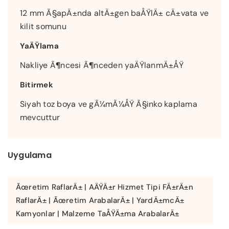
12 mm Ã§apÄ±nda altÄ±gen baÅŸlÄ± cÄ±vata ve
kilit somunu
YaÄŸlama
Nakliye Ã¶ncesi Ã¶nceden yaÄŸlanmÄ±ÅŸ
Bitirmek
Siyah toz boya ve gÃ¼mÃ¼ÅŸ Ã§inko kaplama
mevcuttur
Uygulama
Ãœretim RaflarÄ± | AÄŸÄ±r Hizmet Tipi FÄ±rÄ±n
RaflarÄ± | Ãœretim ArabalarÄ± | YardÄ±mcÄ±
Kamyonlar | Malzeme TaÅŸÄ±ma ArabalarÄ±