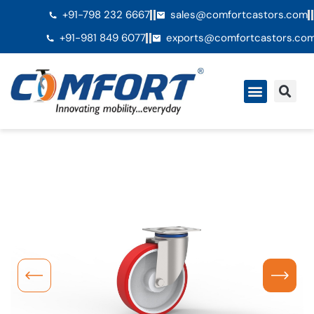
+91-798 232 6667
sales@comfortcastors.com
+91-981 849 6077
exports@comfortcastors.co