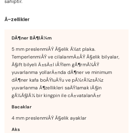
sahiptir.
Ã–zellikler
DÃ¶ner BÃ¶lÃ¼m
5 mm preslenmiÅŸ Ã§elik Ã¼st plaka.
TemperlenmiÅŸ ve cilalanmÄ±ÅŸ Ã§elik bilyalar,
Ã§ift bilyeli Ä±sÄ±l iÅŸlem gÃ¶rmÃ¼ÅŸ
yuvarlanma yollarÄ±nda dÃ¶ner ve minimum
dÃ¶ner kafa boÅŸluÄŸu ve pÃ¼rÃ¼zsÃ¼z
yuvarlanma Ã¶zellikleri saÄŸlamak iÃ§in
gÃ¼Ã§lÃ¼ bir kingpin ile cÄ±vatalanÄ±r
Bacaklar
4 mm preslenmiÅŸ Ã§elik ayaklar
Aks