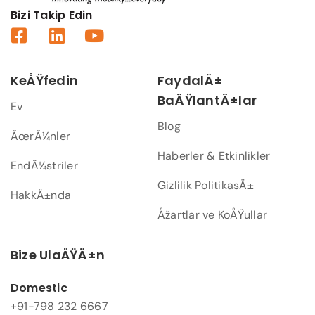
Bizi Takip Edin
KeÅŸfedin
FaydalÄ±
BaÄŸlantÄ±lar
Ev
Blog
ÃœrÃ¼nler
Haberler & Etkinlikler
EndÃ¼striler
Gizlilik PolitikasÄ±
HakkÄ±nda
Åžartlar ve KoÅŸullar
Bize UlaÅŸÄ±n
Domestic
+91-798 232 6667