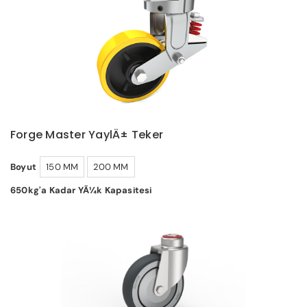
Forge Master YaylÄ± Teker
Boyut
150 MM
200 MM
650kg'a Kadar YÃ¼k Kapasitesi