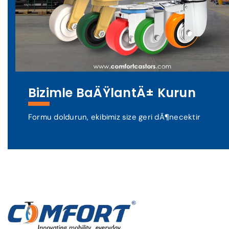
Bizimle BaÄŸlantÄ± Kurun
Formu doldurun, ekibimiz size geri dÃ¶necektir