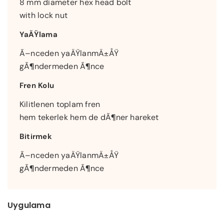
8 mm diameter hex head bolt
with lock nut
YaÄŸlama
Ã–nceden yaÄŸlanmÄ±ÅŸ
gÃ¶ndermeden Ã¶nce
Fren Kolu
Kilitlenen toplam fren
hem tekerlek hem de dÃ¶ner hareket
Bitirmek
Ã–nceden yaÄŸlanmÄ±ÅŸ
gÃ¶ndermeden Ã¶nce
Uygulama