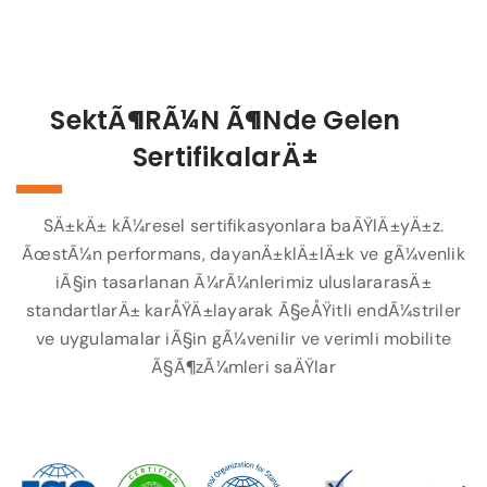
SektÃ¶rÃ¼n Ã¶nde Gelen
SertifikalarÄ±
SÄ±kÄ± kÃ¼resel sertifikasyonlara baÄŸlÄ±yÄ±z.
ÃœstÃ¼n performans, dayanÄ±klÄ±lÄ±k ve gÃ¼venlik
iÃ§in tasarlanan Ã¼rÃ¼nlerimiz uluslararasÄ±
standartlarÄ± karÅŸÄ±layarak Ã§eÅŸitli endÃ¼striler
ve uygulamalar iÃ§in gÃ¼venilir ve verimli mobilite
Ã§Ã¶zÃ¼mleri saÄŸlar