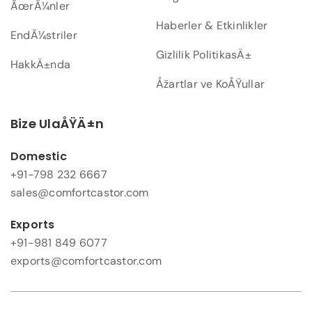
ÃœrÃ¼nler
Haberler & Etkinlikler
EndÃ¼striler
Gizlilik PolitikasÄ±
HakkÄ±nda
Åžartlar ve KoÅŸullar
Bize UlaÅŸÄ±n
Domestic
+91-798 232 6667
sales@comfortcastor.com
Exports
+91-981 849 6077
exports@comfortcastor.com