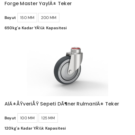
Forge Master YaylÄ± Teker
Boyut
150 MM
200 MM
650kg'a Kadar YÃ¼k Kapasitesi
AlÄ±ÅŸveriÅŸ Sepeti DÃ¶ner RulmanlÄ± Teker
Boyut
100 MM
125 MM
120kg'a Kadar YÃ¼k Kapasitesi