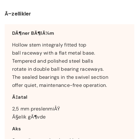
Ã–zellikler
DÃ¶ner BÃ¶lÃ¼m
Hollow stem integraly fitted top
ball raceway with a flat metal base.
Tempered and polished steel balls
rotate in double ball bearing raceways.
The sealed bearings in the swivel section
offer quiet, maintenance-free operation.
Ã‡atal
2,5 mm preslenmiÅŸ
Ã§elik gÃ¶vde
Aks