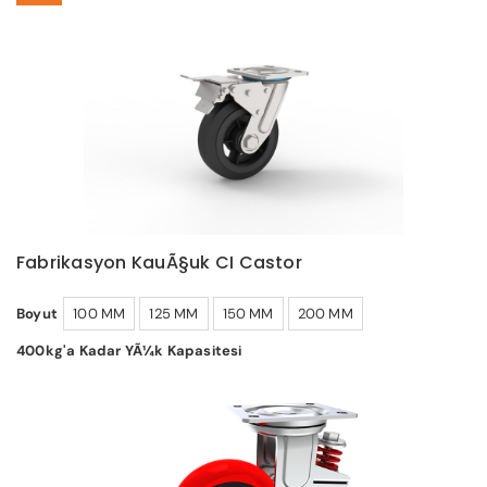
Fabrikasyon KauÃ§uk CI Castor
Boyut
100 MM
125 MM
150 MM
200 MM
400kg'a Kadar YÃ¼k Kapasitesi