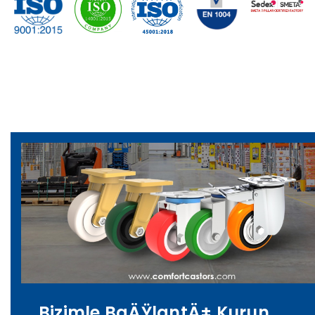
Bizimle BaÄŸlantÄ± Kurun