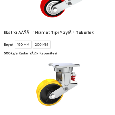
Ekstra AÄŸÄ±r Hizmet Tipi YaylÄ± Tekerlek
Boyut
150 MM
200 MM
500kg'a Kadar YÃ¼k Kapasitesi