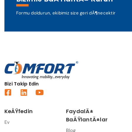
Formu doldurun, ekibimiz size geri dÃ¶necektir
Bizi Takip Edin
KeÅŸfedin
FaydalÄ±
BaÄŸlantÄ±lar
Ev
Blog