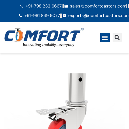
+91-798 232 6667
sales@comfortcastors.com
+91-981 849 6077
exports@comfortcastors.co